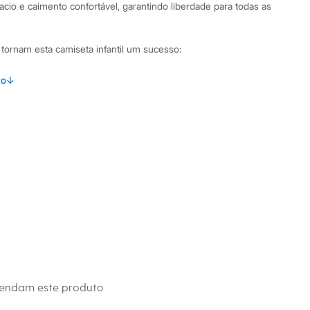
cio e caimento confortável, garantindo liberdade para todas as
 tornam esta camiseta infantil um sucesso:
lha 100% algodão, que proporciona respirabilidade e toque
to
↓
mangas curtas e gola redonda, um clássico confortável para
usiva do personagem Natan Por Aí, ideal para os fãs do canal.
a e mangas pespontadas, garantindo maior durabilidade à
inações Esta camiseta é super versátil e fácil de combinar.
ronto para a diversão, use-a com uma bermuda infantil de sarja
ortável. Em dias mais frescos, uma jaqueta infantil ou um
letam o visual, mantendo os pequenos aquecidos e estilosos
ar.
mendam este produto
 C&A! ❤