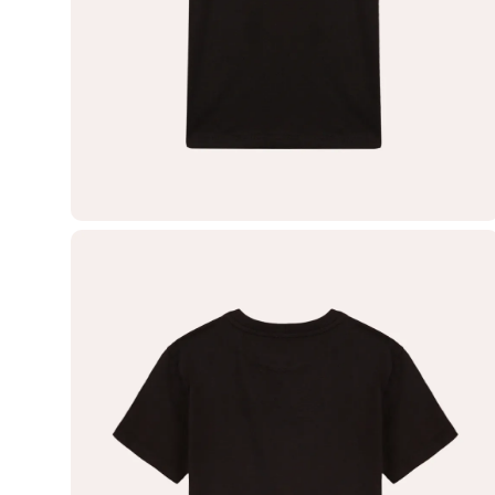
Roupas
Blusas e Camisetas
Básicos
Calças
Casacos e Jaquetas
Jeans
Macacões
Saias
Shorts e Bermudas
Vestidos
Acessórios
Bolsas
Bonés e Chapéus
Bijoux
Cintos
Óculos
Relógios
Calçados
Botas
Chinelos
Rasteirinhas
Sandálias
Sapatilhas
Tênis
Marcas