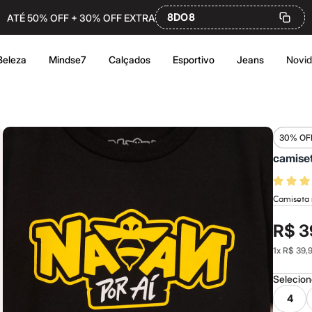
8DO8
ATÉ 50% OFF + 30% OFF EXTRA
Beleza
Mindse7
Calçados
Esportivo
Jeans
Novi
30% OF
camiset
Camiseta 
R$ 3
1
x
R$ 39,
Selecio
4