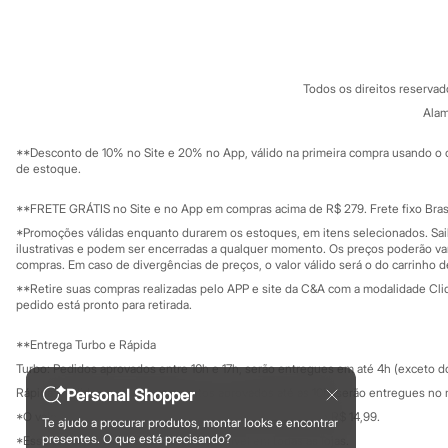
Sobre a C&A
Cartão C&A
Homem Aranha
Sobre o cartã
Fornecedores
Minecraft
Termos e condições
C&A&VC
Naruto
Conheça o pr
Patrulha Canina
Política de privacidade
Sonic
Todos os direitos reserva
Trabalhe conosco
C&A Pay
Stitch
Sobre o C&A P
Alam
Sustentabilidade
Beleza
Solicite seu ca
Kits
Mapa do site
**Desconto de 10% no Site e 20% no App, válido na primeira compra usando o 
Perfumes árabes
Governança
Investidores
de estoque.
Novidades
Ouvidoria / Rel
Sala de imprensa
Cabelos
Educação fina
**FRETE GRÁTIS no Site e no App em compras acima de R$ 279. Frete fixo Brasi
Condicionador
Privacidade
Escovas e Pentes
Sustentabilida
*Promoções válidas enquanto durarem os estoques, em itens selecionados. Sa
Configuração de cookies
Finalizadores
ilustrativas e podem ser encerradas a qualquer momento. Os preços poderão var
Minha privacidade
compras. Em caso de divergências de preços, o valor válido será o do carrinho 
Shampoo
Tratamento
**Retire suas compras realizadas pelo APP e site da C&A com a modalidade Clique
Cuidados com o corpo
pedido está pronto para retirada.
Hidratante
Protetor solar
**Entrega Turbo e Rápida
Tratamento
Turbo: Pedidos aprovados entre 10h e 17h, serão entregues em até 4h (exceto d
Cuidados com o rosto
Esfoliante
Personal Shopper
Rápida: Pedidos com os pagamentos aprovados até as 10h, serão entregues no 
Hidratante
*O valor do frete para o turbo é R$ 24,99 e para a rápida é R$ 14,99.
Te ajudo a procurar produtos, montar looks e encontrar
Protetor solar
Formas de pagamento
presentes. O que está precisando?
*Essa condição ainda não estará disponível em todas as lojas.