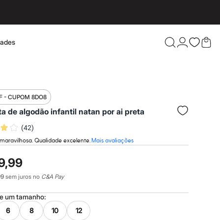
dades
Confira 
F - CUPOM 8DO8
a de algodão infantil natan por ai preta
(
42
)
maravilhosa. Qualidade excelente.
Mais avaliações
9,99
99
sem juros no
C&A Pay
ne um
tamanho
:
6
8
10
12