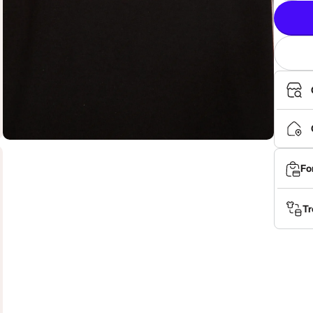
Fo
Tr