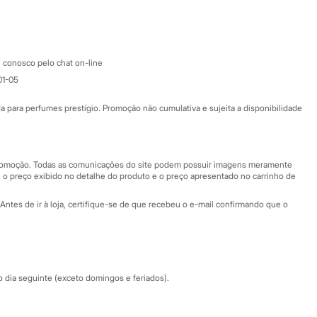
Google store
Apple store
Atendimento
 conosco pelo chat on-line
01-05
Ajuda
Fale conosco
ara perfumes prestígio. Promoção não cumulativa e sujeita a disponibilidade
Nossas lojas
Nossas lojas plus size
Central de ética
 promoção. Todas as comunicações do site podem possuir imagens meramente
 o preço exibido no detalhe do produto e o preço apresentado no carrinho de
Eventos
Antes de ir à loja, certifique-se de que recebeu o e-mail confirmando que o
Especial Dia dos Pais
dia seguinte (exceto domingos e feriados).