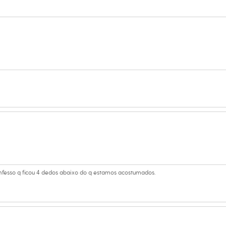
s:
 algodão
a
curta
no
onfesso q ficou 4 dedos abaixo do q estamos acostumados.