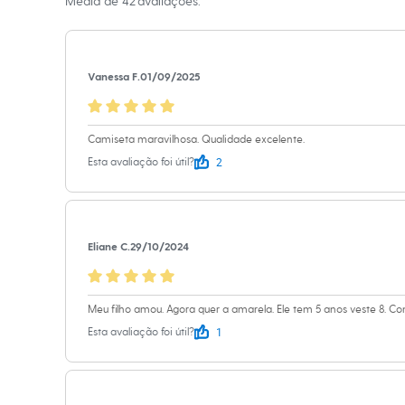
Média de
42
avaliações.
Relógios
Informacoes gerai
Calçados
Botas
Material
:
100%
Chinelos
Tipo
:
Camiset
Sapatos
Vanessa F.
01/09/2025
Manga
:
Manga 
Sandálias e Papetes
Tênis
Cor
:
Preto
Moda esportiva
Marcas
:
C&A
Acessórios
Camiseta maravilhosa. Qualidade excelente.
Gênero
:
Meni
Bermudas
2
Esta avaliação foi útil?
Camisetas
Calças
Calçados
Regatas
Moda íntima
Eliane C.
29/10/2024
Cuecas
Meias
Pijamas
Moda praia
Meu filho amou. Agora quer a amarela. Ele tem 5 anos veste 8. C
Personagens
1
Plus size
Esta avaliação foi útil?
Blusas e Camisetas
Calças
Camisas
Casacos e Jaquetas