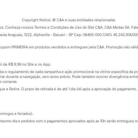
Tipos de serviços
o C&A
Clique e retire
Trocas e devoluções
ograma
Copyright Notice: © C&A e suas entidades relacionadas.
Formas de pagamento
dos. Conheça nossos Termos e Condições de Uso do Site C&A. C&A Modas SA. Fale
Todas as vantagens
ay
eda Araguaia, 1222, Alphaville - Barueri - SP Cep: 06455-000 CNPJ 45.242.914/00
Minha C&A
rtão
Cupons de desconto
cupom PRIMEIRA em produtos vendidos e entregues pela C&A. Promoção não válida p
Cartão presente
atórios
Sobre o cartão presente
nceira
l de R$ 9,99 no Site e no App.
de
iba o regulamento de cada campanha e ação promocional na vitrine específica da
iar durante a navegação, sem aviso prévio. Pode também ocorrer divergência entre
de compras.
 e Retire. O prazo de retirada é de até 1 dia útil após a aprovação do pagamento. 
omingos e feriados).
mesmo dia e pedidos com o pagamentos aprovados após as 10h serão entregues no 
Segurança e qualidade