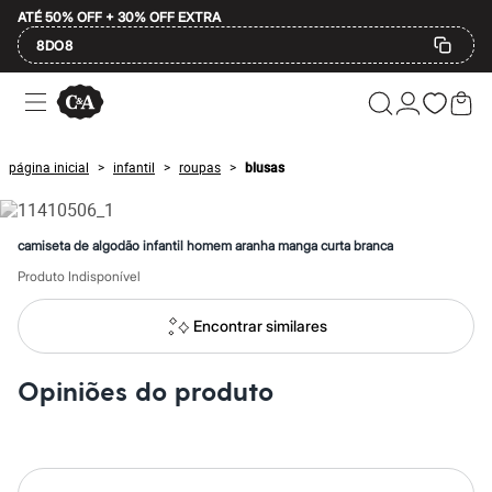
ATÉ 50% OFF + 30% OFF EXTRA
8DO8
Ofertas
Compre por Departamento
Feminino
Masculino
página inicial
infantil
roupas
blusas
>
>
>
Infantil
Calçados
Mindse7
Plus Size
camiseta de algodão infantil homem aranha manga curta branca
Até 20% off
Até 40% off
Produto Indisponível
Até 60% off
A partir de 60% off
Encontrar similares
Feminino
Em alta
Inverno
Opiniões do produto
Alfaiataria
Novidades
Roupas
Blusas e Camisetas
Básicos