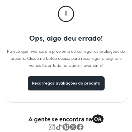
Calças
Casacos e Jaquetas
Jeans
Macacões
Saias
Shorts e Bermudas
Vestidos
Ops, algo deu errado!
Acessórios
Bolsas
Bonés e Chapéus
Parece que tivemos um problema ao carregar as avaliações do
Bijoux
produto. Clique no botão abaixo para recarregar a página e
Cintos
Óculos
vamos fazer tudo funcionar novamente!
Relógios
Calçados
Botas
Recarregar avaliações do produto
Chinelos
Rasteirinhas
Sandálias
Sapatilhas
Tênis
Marcas
City
A gente se encontra na
Clock House
Mindset