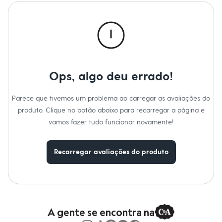
Roupas
Blusas e Camisetas
Básicos
Calças
Casacos e Jaquetas
Jeans
Macacões
Saias
Shorts e Bermudas
Ops, algo deu errado!
Vestidos
Acessórios
Parece que tivemos um problema ao carregar as avaliações do
Bolsas
Bonés e Chapéus
produto. Clique no botão abaixo para recarregar a página e
Bijoux
vamos fazer tudo funcionar novamente!
Cintos
Óculos
Relógios
Recarregar avaliações do produto
Calçados
Botas
Chinelos
Rasteirinhas
Sandálias
Sapatilhas
Tênis
A gente se encontra na
Marcas