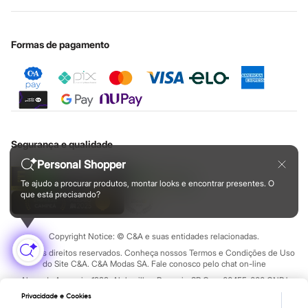
Cupons de desconto
Configuração de cookies
Relógios
Educação financeira
Calçados
Nossas lojas plus size
Cartão presente
Minha privacidade
Sustentabilidade
Botas
Sobre o cartão presente
Chinelos
Central de ética
Formas de pagamento
Sapatos
Sandálias e Papetes
Tênis
Moda esportiva
Acessórios
Bermudas
Camisetas
Calças
Segurança e qualidade
Calçados
Personal Shopper
Regatas
Moda íntima
Te ajudo a procurar produtos, montar looks e encontrar presentes. O
Cuecas
que está precisando?
Meias
Pijamas
Moda praia
Copyright Notice: © C&A e suas entidades relacionadas.
Personagens
Plus size
Todos os direitos reservados. Conheça nossos Termos e Condições de Uso
do Site C&A. C&A Modas SA. Fale conosco pelo chat on-line
Blusas e Camisetas
Calças
Alameda Araguaia, 1222, Alphaville - Barueri - SP Cep: 06455-000 CNPJ
Camisas
45.242.914/0001-05
Privacidade e Cookies
Casacos e Jaquetas