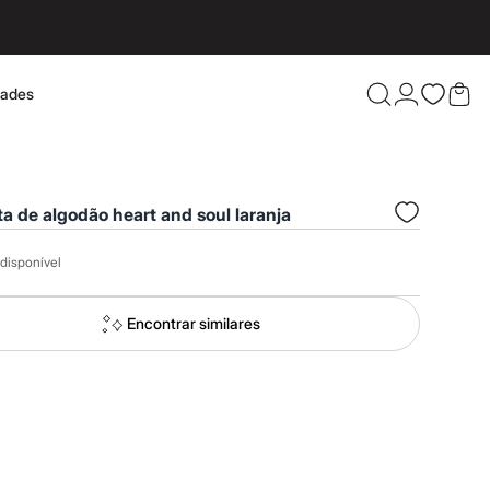
dades
Confira 
a de algodão heart and soul laranja
disponível
Encontrar similares