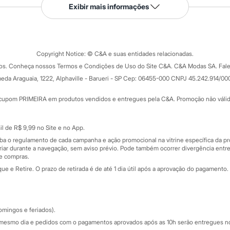
Serviços
Exibir mais informações
Tipos de serviços
o C&A
Clique e retire
Trocas e devoluções
ograma
Copyright Notice: © C&A e suas entidades relacionadas.
Formas de pagamento
dos. Conheça nossos Termos e Condições de Uso do Site C&A. C&A Modas SA. Fale
Todas as vantagens
ay
eda Araguaia, 1222, Alphaville - Barueri - SP Cep: 06455-000 CNPJ 45.242.914/00
Minha C&A
rtão
Cupons de desconto
cupom PRIMEIRA em produtos vendidos e entregues pela C&A. Promoção não válida p
Cartão presente
atórios
Sobre o cartão presente
nceira
l de R$ 9,99 no Site e no App.
de
iba o regulamento de cada campanha e ação promocional na vitrine específica da
iar durante a navegação, sem aviso prévio. Pode também ocorrer divergência entre
de compras.
 e Retire. O prazo de retirada é de até 1 dia útil após a aprovação do pagamento. 
omingos e feriados).
mesmo dia e pedidos com o pagamentos aprovados após as 10h serão entregues no 