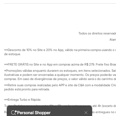
Institucional
Produtos
Sandálias
Tênis
Sobre a C&A
Cartão C&A
Diversão
Sobre o cartã
Fornecedores
Marcas
Baby Club
Termos e condições
C&A&VC
Fifteen
Conheça o pr
Política de privacidade
Miss Fifteen
Todos os direitos reserva
Trabalhe conosco
C&A Pay
Palomino
Sobre o C&A P
Alam
Moda íntima
Sustentabilidade
Calcinhas
Solicite seu ca
Mapa do site
Cuecas
**Desconto de 10% no Site e 20% no App, válido na primeira compra usando o 
Governança
Investidores
de estoque.
Meias
Ouvidoria / Rel
Pijamas
Sala de imprensa
Moda praia
Educação fina
**FRETE GRÁTIS no Site e no App em compras acima de R$ 279. Frete fixo Brasi
Biquínis e Maiôs
Privacidade
Sustentabilida
*Promoções válidas enquanto durarem os estoques, em itens selecionados. Sa
Configuração de cookies
Blusas de proteção
ilustrativas e podem ser encerradas a qualquer momento. Os preços poderão var
Sungas
Minha privacidade
compras. Em caso de divergências de preços, o valor válido será o do carrinho 
Personagens
**Retire suas compras realizadas pelo APP e site da C&A com a modalidade Clique
Bluey
pedido está pronto para retirada.
Disney
Hello Kitty
**Entrega Turbo e Rápida
Homem Aranha
Minecraft
Turbo: Pedidos aprovados entre 10h e 17h, serão entregues em até 4h (exceto d
Naruto
Personal Shopper
Rápida: Pedidos com os pagamentos aprovados até as 10h, serão entregues no 
Patrulha Canina