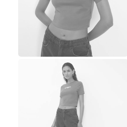
Casacos e Jaquetas
Jeans
Macacões
Saias
Shorts e Bermudas
Vestidos
Acessórios
Bolsas
Bonés e Chapéus
Bijoux
Cintos
Óculos
Relógios
Calçados
Botas
Chinelos
Rasteirinhas
Sandálias
Sapatilhas
Tênis
Marcas
City
Clock House
Mindset
Sawary