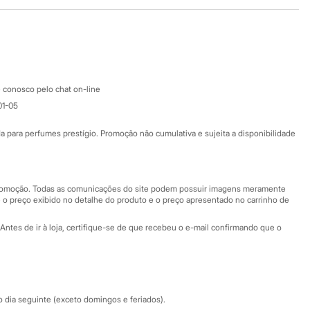
Baixe o app
Google store
Apple store
Atendimento
 conosco pelo chat on-line
01-05
Ajuda
Fale conosco
ara perfumes prestígio. Promoção não cumulativa e sujeita a disponibilidade
Nossas lojas
Nossas lojas plus size
Central de ética
 promoção. Todas as comunicações do site podem possuir imagens meramente
 o preço exibido no detalhe do produto e o preço apresentado no carrinho de
Eventos
Antes de ir à loja, certifique-se de que recebeu o e-mail confirmando que o
Especial Dia dos Pais
dia seguinte (exceto domingos e feriados).