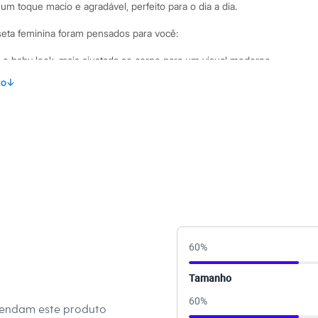
m toque macio e agradável, perfeito para o dia a dia.
seta feminina foram pensados para você:
 baby look, mais ajustada ao corpo para um visual moderno.
alha 100% algodão, que oferece toque macio e
to
↓
gas curtas, um design clássico e versátil.
cado com a frase "Heart and Soul" e uma flor.
inações Versátil e fácil de combinar, esta blusa feminina
peças de cintura alta. Use-a com calças jeans wide leg para
horts e saias para um visual fresco nos dias mais quentes.
andálias e acessórios minimalistas para um estilo casual e
60
%
 C&A! ❤
Tamanho
amanho P.
Suas medidas são:
60
%
mendam este produto