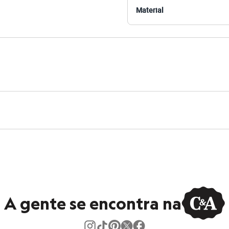
/ Busto: 79cm / Cintura: 60cm / Quadril: 90cm.
Material
s:
 algodão
 Curta
e Redondo
a
ino
A gente se encontra na