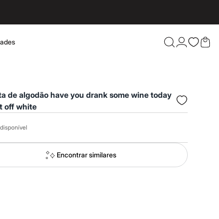
dades
Confira 
ta de algodão have you drank some wine today
 off white
disponível
Encontrar similares