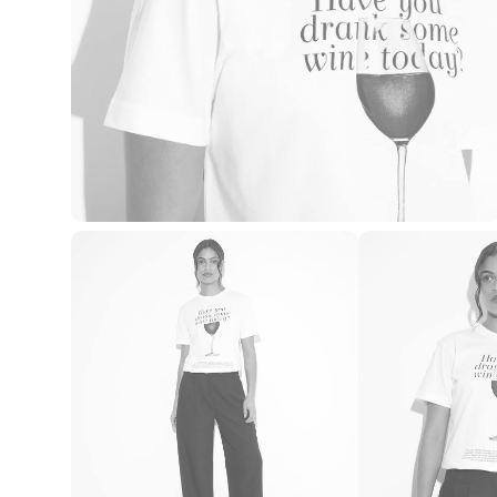
Casacos e Jaquetas
Jeans
Macacões
Saias
Shorts e Bermudas
Vestidos
Acessórios
Bolsas
Bonés e Chapéus
Bijoux
Cintos
Óculos
Relógios
Calçados
Botas
Chinelos
Rasteirinhas
Sandálias
Sapatilhas
Tênis
Marcas
City
Clock House
Mindset
Sawary