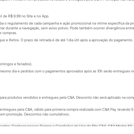
Cartão presente
atórios
Sobre o cartão presente
nceira
l de R$ 9,99 no Site e no App.
de
iba o regulamento de cada campanha e ação promocional na vitrine específica da
iar durante a navegação, sem aviso prévio. Pode também ocorrer divergência entre
de compras.
 e Retire. O prazo de retirada é de até 1 dia útil após a aprovação do pagamento. 
omingos e feriados).
mesmo dia e pedidos com o pagamentos aprovados após as 10h serão entregues no 
Segurança e qualidade
ara produtos vendidos e entregues pela C&A. Desconto não será aplicado na compr
ntregues pela C&A, válido para primeira compra realizada com C&A Pay, levando 5 
s em promoção. Descontos não cumulativos.
rvados.
Conheça nossos Termos e Condições de Uso do Site C&A
. C&A Modas SA.