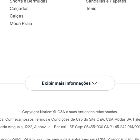
Shorts e Bermudas
Sandálias e Papetes
Calçados
Tênis
Calças
Moda Praia
Serviços
Exibir mais informações
Tipos de serviços
o C&A
Clique e retire
Trocas e devoluções
ograma
Copyright Notice: © C&A e suas entidades relacionadas.
Formas de pagamento
dos. Conheça nossos Termos e Condições de Uso do Site C&A. C&A Modas SA. Fale
Todas as vantagens
ay
eda Araguaia, 1222, Alphaville - Barueri - SP Cep: 06455-000 CNPJ 45.242.914/00
Minha C&A
rtão
Cupons de desconto
cupom PRIMEIRA em produtos vendidos e entregues pela C&A. Promoção não válida p