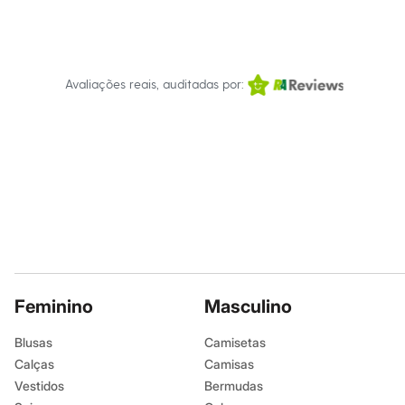
Infantil
Em alta
Arrumadinho para os meninos
Romântico para as meninas
Inverno
Avaliações reais, auditadas por:
Novidades
Roupas menina
0 a 24 meses
1 a 5 anos
4 a 12 anos
10 a 16 anos
Roupas menino
0 a 24 meses
1 a 5 anos
4 a 12 anos
10 a 16 anos
Acessórios
Recém-nascido
Bolsas e Mochilas
Feminino
Masculino
Chapéus
Calçados
Blusas
Camisetas
Botas
Calças
Camisas
Chinelos
Pantufas
Vestidos
Bermudas
Rasteirinhas