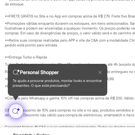
Governança
Investidores
Sonic
de estoque.
Ouvidoria / Rel
Stitch
Sala de imprensa
Beleza
Educação fina
**FRETE GRÁTIS no Site e no App em compras acima de R$ 279. Frete fixo Brasi
Kits
Privacidade
Sustentabilida
*Promoções válidas enquanto durarem os estoques, em itens selecionados. Sa
Configuração de cookies
Perfumes árabes
ilustrativas e podem ser encerradas a qualquer momento. Os preços poderão var
Novidades
Minha privacidade
compras. Em caso de divergências de preços, o valor válido será o do carrinho 
Cabelos
**Retire suas compras realizadas pelo APP e site da C&A com a modalidade Clique
Condicionador
pedido está pronto para retirada.
Escovas e Pentes
Finalizadores
**Entrega Turbo e Rápida
Shampoo
Tratamento
Turbo: Pedidos aprovados entre 10h e 17h, serão entregues em até 4h (exceto d
Cuidados com o corpo
Personal Shopper
Rápida: Pedidos com os pagamentos aprovados até as 10h, serão entregues no 
Hidratante
*O valor do frete para o turbo é R$ 24,99 e para a rápida é R$ 14,99.
Protetor solar
Te ajudo a procurar produtos, montar looks e encontrar
Formas de pagamento
presentes. O que está precisando?
Tratamento
*Essa condição ainda não estará disponível em todas as lojas.
Cuidados com o rosto
Esfoliante
*Compre pelo Whatsapp e ganhe 10% off nas compras acima de R$ 200. Válido p
Hidratante
Protetor solar
C&A Pay: desconto de 10% para compras no site e no app, produtos vendidos e e
Tônicos
de R$ 400. Desconto não válido para compra de eletrônicos, smartwatch e iten
Maquiagens
Base
Copyright Notice: © C&A e suas entidades relacionadas. Todos os direitos rese
Batom
SP Cep: 06455-000 CNPJ 45.242.914/0001-05