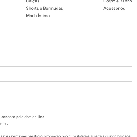
Calças
Corpo e Banho
Shorts e Bermudas
Acessórios
Moda Íntima
Baixe o app
Google store
Apple store
Atendimento
 conosco pelo chat on-line
01-05
Ajuda
Fale conosco
ara perfumes prestígio. Promoção não cumulativa e sujeita a disponibilidade