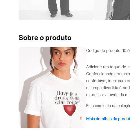
Yessica
Moda esportiva
Acessórios
Blusas
Calçados
Leggings
Shorts e Bermudas
Sobre o produto
Tops
Moda íntima
Calcinhas
Codigo do produto
:
107
Cintas e Modeladores
Meias
Pijamas
Adicione um toque de hu
Sutiãs e Tops
Confeccionada em malha
Moda praia
Biquínis
confortável, ideal para
Maiôs
estampa divertida é pe
Saídas de praia
expressar através da m
Personagens
Plus size
Esta camiseta da coleçã
Blusas e Camisetas
Calças
irreverência:
Casacos e Jaquetas
Mais detalhes do produ
Jeans
Modelagem reta com 
Moda esportiva