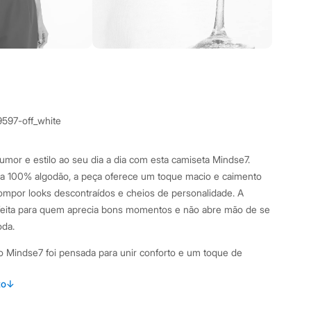
9597-off_white
mor e estilo ao seu dia a dia com esta camiseta Mindse7.
 100% algodão, a peça oferece um toque macio e caimento
 compor looks descontraídos e cheios de personalidade. A
rfeita para quem aprecia bons momentos e não abre mão de se
oda.
o Mindse7 foi pensada para unir conforto e um toque de
to
↓
caimento solto, garantindo conforto e liberdade de