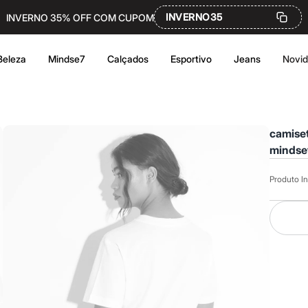
INVERNO35
INVERNO 35% OFF COM CUPOM
Beleza
Mindse7
Calçados
Esportivo
Jeans
Novi
camise
mindset
Produto In