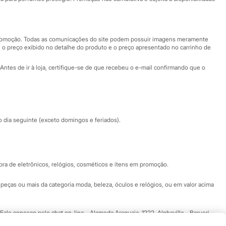
Nossas lojas
Nossas lojas plus size
Central de ética
 promoção. Todas as comunicações do site podem possuir imagens meramente
 o preço exibido no detalhe do produto e o preço apresentado no carrinho de
Eventos
Antes de ir à loja, certifique-se de que recebeu o e-mail confirmando que o
Especial Dia dos Pais
dia seguinte (exceto domingos e feriados).
a de eletrônicos, relógios, cosméticos e itens em promoção.
peças ou mais da categoria moda, beleza, óculos e relógios, ou em valor acima
 Fale conosco pelo
chat on-line
- Alameda Araguaia, 1222, Alphaville - Barueri -