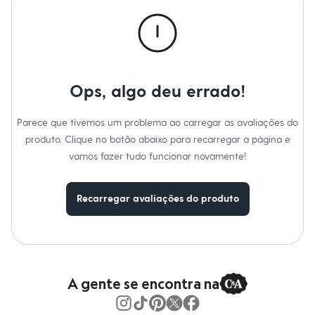
Roupas
Blusas e Camisetas
Básicos
Calças
Casacos e Jaquetas
Jeans
Macacões
Ops, algo deu errado!
Saias
Shorts e Bermudas
Vestidos
Parece que tivemos um problema ao carregar as avaliações do
Acessórios
produto. Clique no botão abaixo para recarregar a página e
Bolsas
Bonés e Chapéus
vamos fazer tudo funcionar novamente!
Bijoux
Cintos
Óculos
Recarregar avaliações do produto
Relógios
Calçados
Botas
Chinelos
Rasteirinhas
Sandálias
Sapatilhas
A gente se encontra na
Tênis
Marcas