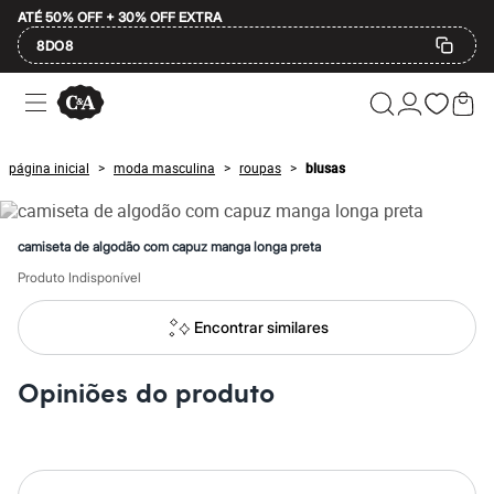
ATÉ 50% OFF + 30% OFF EXTRA
8DO8
Ofertas
Compre por Departamento
Feminino
Masculino
página inicial
moda masculina
roupas
blusas
>
>
>
Infantil
Calçados
Plus Size
2 calçados por R$189
camiseta de algodão com capuz manga longa preta
2 peças por R$199
3 lingeries por R$99
Produto Indisponível
3 itens de beleza por R$129
Até 20% off
Encontrar similares
Até 40% off
Até 60% off
A partir de 60% off
Opiniões do produto
Feminino
Em alta
Inverno
Alfaiataria
Novidades