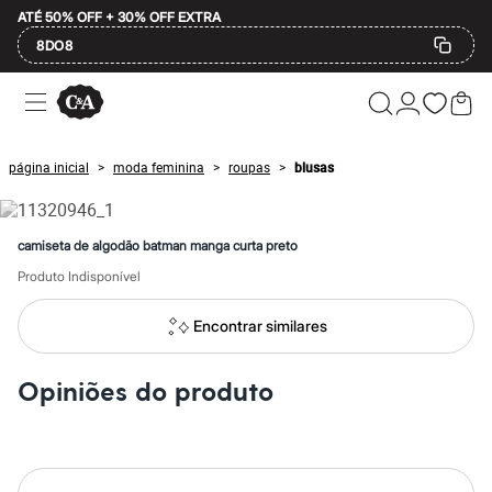
ATÉ 50% OFF + 30% OFF EXTRA
8DO8
Ofertas
Compre por Departamento
Feminino
Masculino
página inicial
moda feminina
roupas
blusas
>
>
>
Infantil
Calçados
Mindse7
Plus Size
camiseta de algodão batman manga curta preto
Até 20% off
Até 40% off
Produto Indisponível
Até 60% off
A partir de 60% off
Encontrar similares
Feminino
Em alta
Inverno
Opiniões do produto
Alfaiataria
Novidades
Roupas
Blusas e Camisetas
Básicos