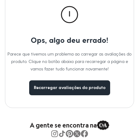
Calças
Casacos e Jaquetas
Jeans
Macacões
Saias
Shorts e Bermudas
Vestidos
Ops, algo deu errado!
Acessórios
Bolsas
Bonés e Chapéus
Parece que tivemos um problema ao carregar as avaliações do
Bijoux
produto. Clique no botão abaixo para recarregar a página e
Cintos
Óculos
vamos fazer tudo funcionar novamente!
Relógios
Calçados
Botas
Recarregar avaliações do produto
Chinelos
Rasteirinhas
Sandálias
Sapatilhas
Tênis
Marcas
City
A gente se encontra na
Clock House
Mindset