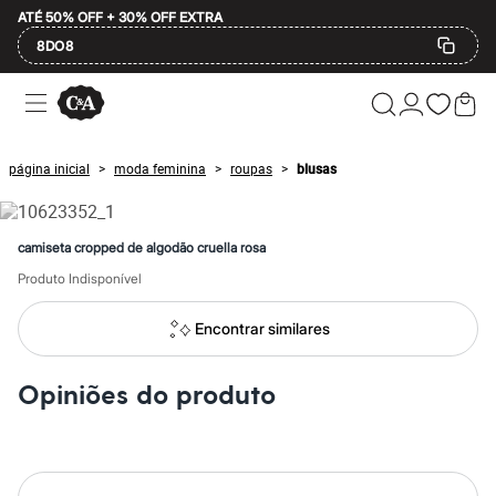
ATÉ 50% OFF + 30% OFF EXTRA
8DO8
Ofertas
Compre por Departamento
Feminino
Masculino
página inicial
moda feminina
roupas
blusas
>
>
>
Infantil
Calçados
Mindse7
Plus Size
camiseta cropped de algodão cruella rosa
Até 20% off
Até 40% off
Produto Indisponível
Até 60% off
A partir de 60% off
Encontrar similares
Feminino
Em alta
Inverno
Opiniões do produto
Alfaiataria
Novidades
Roupas
Blusas e Camisetas
Básicos