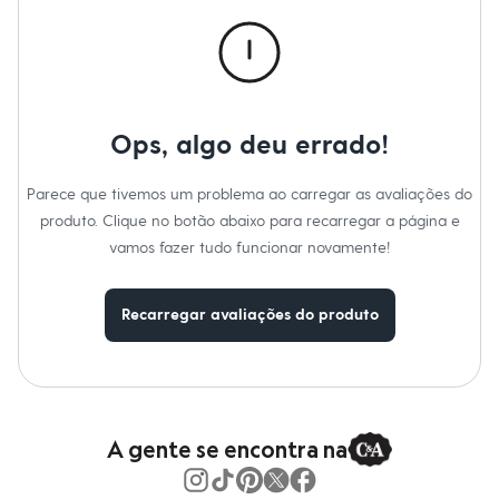
Calças
Casacos e Jaquetas
Jeans
Macacões
Saias
Shorts e Bermudas
Vestidos
Ops, algo deu errado!
Acessórios
Bolsas
Bonés e Chapéus
Parece que tivemos um problema ao carregar as avaliações do
Bijoux
produto. Clique no botão abaixo para recarregar a página e
Cintos
Óculos
vamos fazer tudo funcionar novamente!
Relógios
Calçados
Botas
Recarregar avaliações do produto
Chinelos
Rasteirinhas
Sandálias
Sapatilhas
Tênis
Marcas
City
A gente se encontra na
Clock House
Mindset