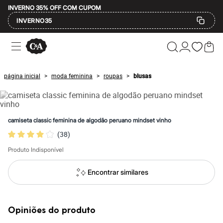
INVERNO 35% OFF COM CUPOM
INVERNO35
Ofertas
Compre por Departamento
Feminino
Masculino
página inicial
moda feminina
roupas
blusas
>
>
>
Infantil
Calçados
Mindse7
Plus Size
Até 20% off
camiseta classic feminina de algodão peruano mindset vinho
Até 40% off
(
38
)
Até 60% off
A partir de 60% off
Produto Indisponível
Feminino
Em alta
Inverno
Encontrar similares
Alfaiataria
Novidades
Roupas
Blusas e Camisetas
Opiniões do produto
Básicos