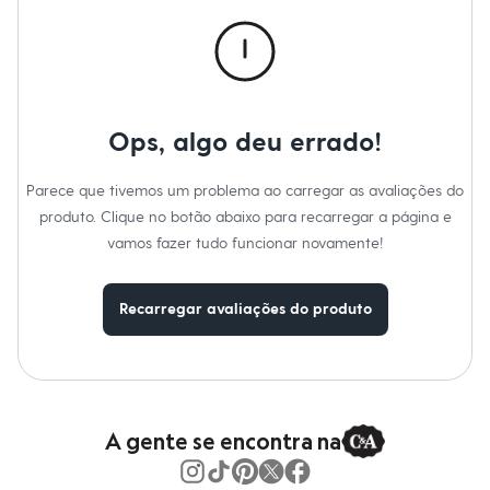
Calças
Casacos e Jaquetas
Jeans
Macacões
Saias
Shorts e Bermudas
Vestidos
Ops, algo deu errado!
Acessórios
Bolsas
Bonés e Chapéus
Parece que tivemos um problema ao carregar as avaliações do
Bijoux
produto. Clique no botão abaixo para recarregar a página e
Cintos
Óculos
vamos fazer tudo funcionar novamente!
Relógios
Calçados
Botas
Recarregar avaliações do produto
Chinelos
Rasteirinhas
Sandálias
Sapatilhas
Tênis
Marcas
City
A gente se encontra na
Clock House
Mindset