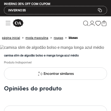
INVERNO 35% OFF COM CUPOM
INVERNO35
Ofertas
Compre por Departamento
Feminino
Masculino
página inicial
moda masculina
roupas
blusas
>
>
>
Infantil
Calçados
Mindse7
Plus Size
camisa slim de algodão bolso e manga longa azul médio
Até 20% off
Até 40% off
Produto Indisponível
Até 60% off
A partir de 60% off
Encontrar similares
Feminino
Em alta
Inverno
Opiniões do produto
Alfaiataria
Novidades
Roupas
Blusas e Camisetas
Básicos