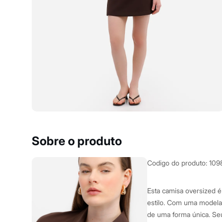
Yessica
Moda esportiva
Acessórios
Blusas
Calçados
Leggings
Shorts e Bermudas
Tops
Moda íntima
Calcinhas
Cintas e Modeladores
Meias
Pijamas
Sutiãs e Tops
Moda praia
Biquínis
Sobre o produto
Maiôs
Saídas de praia
Personagens
Codigo do produto
:
109
Plus size
Blusas e Camisetas
Calças
Esta camisa oversized é
Casacos e Jaquetas
estilo. Com uma modela
Jeans
de uma forma única. Seu
Moda esportiva