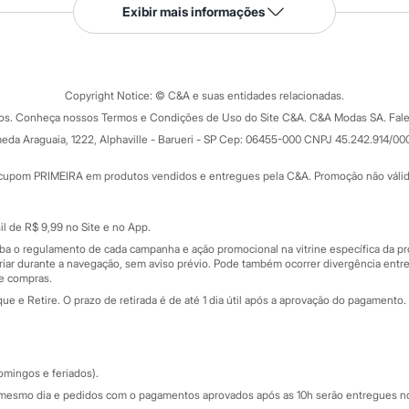
Serviços
Exibir mais informações
Tipos de serviços
o C&A
Clique e retire
Trocas e devoluções
ograma
Copyright Notice: © C&A e suas entidades relacionadas.
Formas de pagamento
dos. Conheça nossos Termos e Condições de Uso do Site C&A. C&A Modas SA. Fale
Todas as vantagens
ay
eda Araguaia, 1222, Alphaville - Barueri - SP Cep: 06455-000 CNPJ 45.242.914/00
Minha C&A
rtão
Cupons de desconto
cupom PRIMEIRA em produtos vendidos e entregues pela C&A. Promoção não válida p
Cartão presente
atórios
Sobre o cartão presente
nceira
l de R$ 9,99 no Site e no App.
de
iba o regulamento de cada campanha e ação promocional na vitrine específica da
iar durante a navegação, sem aviso prévio. Pode também ocorrer divergência entre
de compras.
 e Retire. O prazo de retirada é de até 1 dia útil após a aprovação do pagamento. 
omingos e feriados).
mesmo dia e pedidos com o pagamentos aprovados após as 10h serão entregues no 