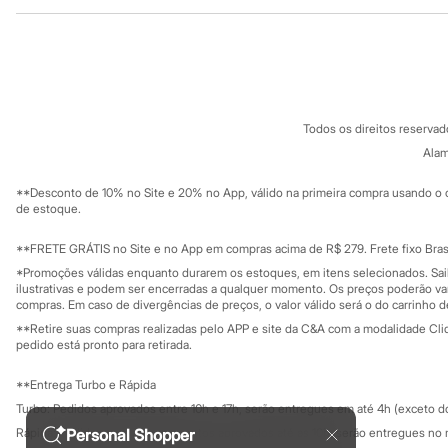
Institucional
Produtos
Sonic
Stitch
Sobre a C&A
Cartão C&A
Beleza
Sobre o cartã
Fornecedores
Kits
Perfumes árabes
Termos e condições
C&A&VC
Novidades
Conheça o pr
Política de privacidade
Cabelos
Todos os direitos reserva
Trabalhe conosco
C&A Pay
Condicionador
Sobre o C&A P
Alam
Escovas e Pentes
Sustentabilidade
Finalizadores
Solicite seu ca
Mapa do site
**Desconto de 10% no Site e 20% no App, válido na primeira compra usando o 
Shampoo
Governança
Investidores
de estoque.
Tratamento
Ouvidoria / Rel
Cuidados com o corpo
Sala de imprensa
Hidratante
Educação fina
**FRETE GRÁTIS no Site e no App em compras acima de R$ 279. Frete fixo Brasi
Privacidade
Protetor solar
Sustentabilida
*Promoções válidas enquanto durarem os estoques, em itens selecionados. Sa
Configuração de cookies
Tratamento
ilustrativas e podem ser encerradas a qualquer momento. Os preços poderão var
Cuidados com o rosto
Minha privacidade
compras. Em caso de divergências de preços, o valor válido será o do carrinho 
Esfoliante
**Retire suas compras realizadas pelo APP e site da C&A com a modalidade Clique
Hidratante
pedido está pronto para retirada.
Protetor solar
Tônicos
**Entrega Turbo e Rápida
Maquiagens
Turbo: Pedidos aprovados entre 10h e 17h, serão entregues em até 4h (exceto d
Base
Batom
Personal Shopper
Rápida: Pedidos com os pagamentos aprovados até as 10h, serão entregues no 