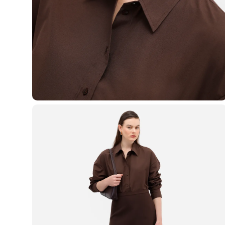
Casacos e Jaquetas
Jeans
Macacões
Saias
Shorts e Bermudas
Vestidos
Acessórios
Bolsas
Bonés e Chapéus
Bijoux
Cintos
Óculos
Relógios
Calçados
Botas
Chinelos
Rasteirinhas
Sandálias
Sapatilhas
Tênis
Marcas
City
Clock House
Mindset
Sawary