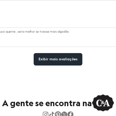
ratura máxima de 40°C.
secadora.
al.
peratura média.
co quente , seria melhor se tivesse mais algodão.
úmido.
Exibir mais avaliações
A gente se encontra na