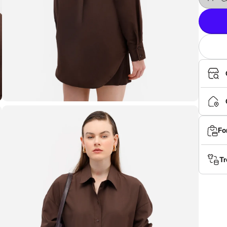
Fo
Tr