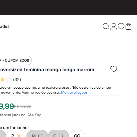
dades
Confira 
F - CUPOM 8DO8
 oversized feminina manga longa marrom
(
32
)
cido um pouco quente, uma textura grossa . Não gostei tecido e não
novamente. Aqui na região vou usa...
Mais avaliações
9,99
R$ 169,99
33
sem juros no
C&A Pay
ne um
tamanho
:
P
M
G
GG