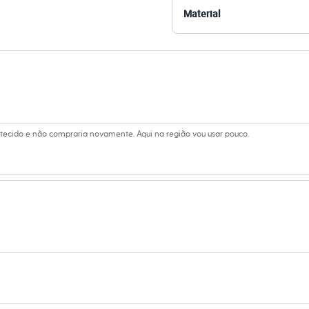
 uma produção sofisticada.
Material
a C&A! ❤/38
amanho P.
Suas medidas são:
 Busto: 81cm / Cintura: 63cm / Quadril: 88cm.
 tecido e não compraria novamente. Aqui na região vou usar pouco.
s:
lgodão, 40% poliéster
 Longa
ed
ino
eca: