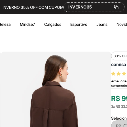
INVERNO35
INVERNO 35% OFF COM CUPOM
Beleza
Mindse7
Calçados
Esportivo
Jeans
Novi
30% OF
camisa
Achei o te
compraria 
R$ 9
3
x
R$ 33,
Selecio
PP