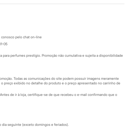
Baixe o app
Google store
Apple store
Atendimento
 conosco pelo chat on-line
01-05
Ajuda
Fale conosco
ara perfumes prestígio. Promoção não cumulativa e sujeita a disponibilidade
Nossas lojas
Nossas lojas plus size
Central de ética
 promoção. Todas as comunicações do site podem possuir imagens meramente
 o preço exibido no detalhe do produto e o preço apresentado no carrinho de
Eventos
Antes de ir à loja, certifique-se de que recebeu o e-mail confirmando que o
Especial Dia dos Pais
dia seguinte (exceto domingos e feriados).