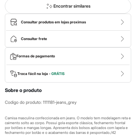
Roupas
Blusas e Camisetas
Encontrar similares
Básicos
Calças
Casacos e Jaquetas
Consultar produtos em lojas proximas
Jeans
Macacões
Saias
Consultar frete
Shorts e Bermudas
Vestidos
Acessórios
Formas de pagamento
Bolsas
Bonés e Chapéus
Bijoux
Troca fácil na loja -
GRÁTIS
Cintos
Óculos
Relógios
Sobre o produto
Calçados
Botas
Codigo do produto
:
1111181-jeans_grey
Chinelos
Rasteirinhas
Sandálias
Camisa masculina confeccionada em jeans. O modelo tem modelagem reta e
Sapatilhas
caimento solto ao corpo. Possui gola esporte clássica, fechamento frontal
Tênis
por botões e mangas longas. Apresenta dois bolsos aplicados com lapela e
Marcas
fechamento por botão e o acabamento das barras é pespontado./42