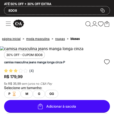
ATÉ 50% OFF + 30% OFF EXTRA
8DO8
Ofertas
Compre por Departamento
Feminino
Masculino
página inicial
moda masculina
roupas
blusas
>
>
>
Infantil
Calçados
Plus Size
2 calçados por R$189
30% OFF - CUPOM 8DO8
2 peças por R$199
camisa masculina jeans manga longa cinza P
3 lingeries por R$99
3 itens de beleza por R$129
(
4
)
Até 20% off
R$ 179,99
Até 40% off
Até 60% off
5
x
R$ 35,99
sem juros no
C&A Pay
A partir de 60% off
Selecione um
tamanho
:
Feminino
P
M
G
GG
Em alta
Inverno
Alfaiataria
Adicionar à sacola
Novidades