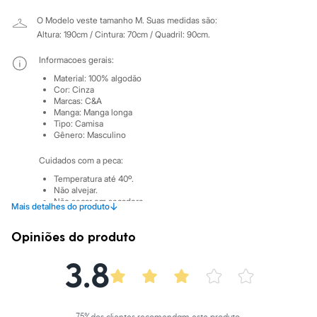
City
Clock House
O Modelo veste tamanho M.
Suas medidas são:
Mindset
Altura: 190cm / Cintura: 70cm / Quadril: 90cm.
Sawary
Yessica
Informacoes gerais:
Moda esportiva
Acessórios
Material
:
100% algodão
Cor
:
Cinza
Blusas
Marcas
:
C&A
Calçados
Manga
:
Manga longa
Leggings
Tipo
:
Camisa
Shorts e Bermudas
Gênero
:
Masculino
Tops
Moda íntima
Cuidados com a peca:
Calcinhas
Temperatura até 40º.
Cintas e Modeladores
Não alvejar.
Meias
Não secar em secadora.
Pijamas
↓
Mais detalhes do produto
Secar na vertical.
Sutiãs e Tops
Passar em temperatura média.
Moda praia
Opiniões do produto
Lavar a seco.
Biquínis
Não limpar a úmido.
Maiôs
3.8
Saídas de praia
Personagens
Plus size
Blusas e Camisetas
75
%