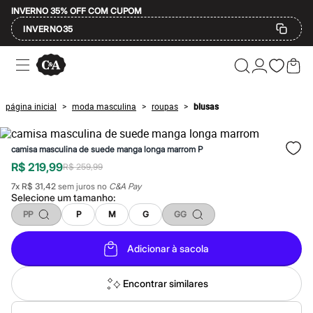
INVERNO 35% OFF COM CUPOM
INVERNO35
Ofertas
Compre por Departamento
Feminino
Masculino
página inicial
moda masculina
roupas
blusas
>
>
>
Infantil
Calçados
Mindse7
camisa masculina de suede manga longa marrom P
Plus Size
Até 20% off
R$ 219,99
R$ 259,99
Até 40% off
7
x
R$ 31,42
sem juros no
C&A Pay
Até 60% off
Selecione um
tamanho
:
A partir de 60% off
Feminino
PP
P
M
G
GG
Em alta
Inverno
Adicionar à sacola
Alfaiataria
Novidades
Roupas
Encontrar similares
Blusas e Camisetas
Básicos