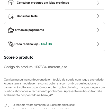
Calças
Consultar produtos em lojas proximas
Casacos e Jaquetas
Jeans
Macacões
Consultar frete
Saias
Shorts e Bermudas
Vestidos
Formas de pagamento
Acessórios
Bolsas
Bonés e Chapéus
Bijoux
Troca fácil na loja -
GRÁTIS
Cintos
Óculos
Sobre o produto
Relógios
Calçados
Botas
Codigo do produto
:
1107834-marrom_esc
Chinelos
Rasteirinhas
Sandálias
Camisa masculina confeccionada em tecido de suede com toque aveludado.
Sapatilhas
A peça tem a modelagem e construção reta com ombros deslocados e o
caimento é solto ao corpo. O modelo tem gola colarinho, mangas longas com
Tênis
punhos abotoados e fechamento por botões. Apresenta um bolso frontal e
Marcas
acabamento pespontado na barra./42
City
Clock House
O Modelo veste tamanho M.
Suas medidas são:
Mindset