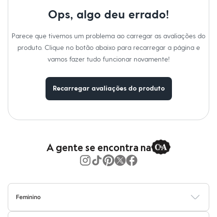
Moda esportiva
Shorts e Saias
Ops, algo deu errado!
Vestidos
Masculino
Parece que tivemos um problema ao carregar as avaliações do
Em alta
Dia dos Pais
produto. Clique no botão abaixo para recarregar a página e
Inverno
vamos fazer tudo funcionar novamente!
Novidades
Roupas
Bermudas
Recarregar avaliações do produto
Camisas
Calças
Camisetas e Regatas
Casacos e Jaquetas
Jeans
Polos
Acessórios
A gente se encontra na
Bolsas e Mochilas
Chapéus e Bonés
Cintos
Carteiras
Óculos
Relógios
Feminino
Calçados
Blusas
Calças
Vestidos
Saias
Casacos
Moda Praia
Moda Íntima
Botas