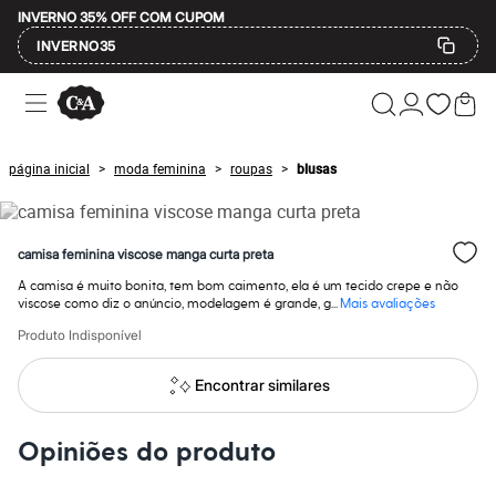
INVERNO 35% OFF COM CUPOM
INVERNO35
Ofertas
Compre por Departamento
Feminino
Masculino
página inicial
moda feminina
roupas
blusas
>
>
>
Infantil
Calçados
Mindse7
Plus Size
camisa feminina viscose manga curta preta
Até 20% off
Até 40% off
A camisa é muito bonita, tem bom caimento, ela é um tecido crepe e não
Até 60% off
viscose como diz o anúncio, modelagem é grande, g...
Mais avaliações
A partir de 60% off
Produto Indisponível
Feminino
Em alta
Inverno
Encontrar similares
Alfaiataria
Novidades
Roupas
Opiniões do produto
Blusas e Camisetas
Básicos