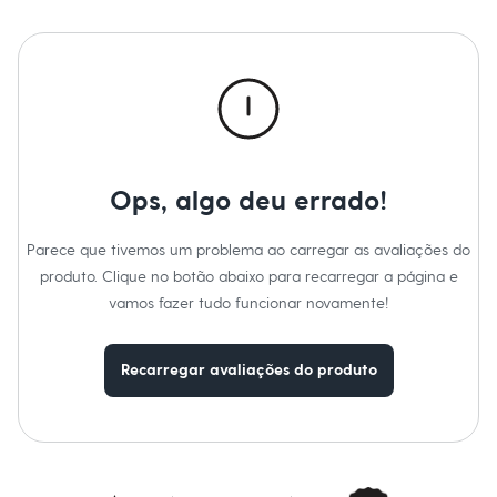
Calças
Casacos e Jaquetas
Jeans
Macacões
Saias
Shorts e Bermudas
Vestidos
Acessórios
Bolsas
Bonés e Chapéus
Ops, algo deu errado!
Bijoux
Cintos
Óculos
Parece que tivemos um problema ao carregar as avaliações do
Relógios
produto. Clique no botão abaixo para recarregar a página e
Calçados
Botas
vamos fazer tudo funcionar novamente!
Chinelos
Rasteirinhas
Sandálias
Recarregar avaliações do produto
Sapatilhas
Tênis
Marcas
City
Clock House
Mindset