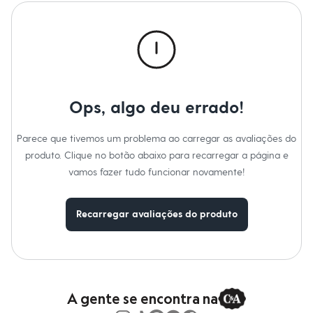
Calças
Casacos e Jaquetas
Jeans
Macacões
Saias
Shorts e Bermudas
Vestidos
Acessórios
Bolsas
Ops, algo deu errado!
Bonés e Chapéus
Bijoux
Parece que tivemos um problema ao carregar as avaliações do
Cintos
Óculos
produto. Clique no botão abaixo para recarregar a página e
Relógios
vamos fazer tudo funcionar novamente!
Calçados
Botas
Chinelos
Recarregar avaliações do produto
Rasteirinhas
Sandálias
Sapatilhas
Tênis
Marcas
City
Clock House
A gente se encontra na
Mindset