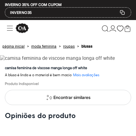
INVERNO 35% OFF COM CUPOM
INVERNO35
Ofertas
Compre por Departamento
Feminino
Masculino
página inicial
moda feminina
roupas
blusas
>
>
>
Infantil
Calçados
Mindse7
Plus Size
camisa feminina de viscose manga longa off white
Até 20% off
A blusa é linda e o material é bem macio
Mais avaliações
Até 40% off
Até 60% off
Produto Indisponível
A partir de 60% off
Feminino
Encontrar similares
Em alta
Inverno
Alfaiataria
Opiniões do produto
Novidades
Roupas
Blusas e Camisetas
Básicos