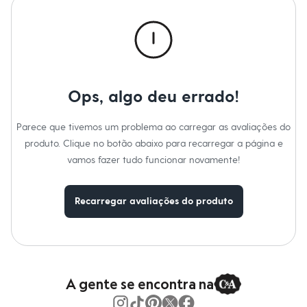
Roupas
Blusas e Camisetas
Básicos
Calças
Casacos e Jaquetas
Jeans
Macacões
Saias
Ops, algo deu errado!
Shorts e Bermudas
Vestidos
Acessórios
Parece que tivemos um problema ao carregar as avaliações do
Bolsas
produto. Clique no botão abaixo para recarregar a página e
Bonés e Chapéus
vamos fazer tudo funcionar novamente!
Bijoux
Cintos
Óculos
Relógios
Recarregar avaliações do produto
Calçados
Botas
Chinelos
Rasteirinhas
Sandálias
Sapatilhas
A gente se encontra na
Tênis
Marcas