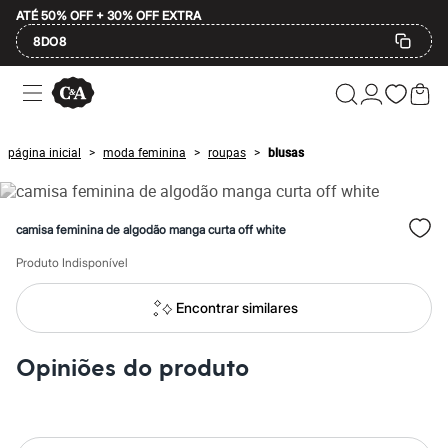
ATÉ 50% OFF + 30% OFF EXTRA
8DO8
Ofertas
Compre por Departamento
Feminino
Masculino
página inicial
moda feminina
roupas
blusas
>
>
>
Infantil
Calçados
Plus Size
2 calçados por R$189
camisa feminina de algodão manga curta off white
2 peças por R$199
3 lingeries por R$99
Produto Indisponível
3 itens de beleza por R$129
Até 20% off
Até 40% off
Encontrar similares
Até 60% off
A partir de 60% off
Feminino
Opiniões do produto
Em alta
Inverno
Alfaiataria
Novidades