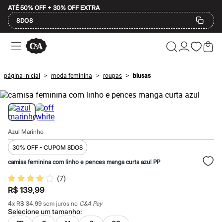
ATÉ 50% OFF + 30% OFF EXTRA
8DO8
Ofertas
Compre por Departamento
Feminino
Masculino
página inicial
moda feminina
roupas
blusas
>
>
>
Infantil
Calçados
Mindse7
Plus Size
Até 20% off
Até 40% off
Azul Marinho
Até 60% off
A partir de 60% off
30% OFF - CUPOM 8DO8
Feminino
Em alta
camisa feminina com linho e pences manga curta azul PP
Inverno
(
7
)
Alfaiataria
Novidades
R$ 139,99
Roupas
4
x
R$ 34,99
sem juros no
C&A Pay
Blusas e Camisetas
Selecione um
tamanho
:
Básicos