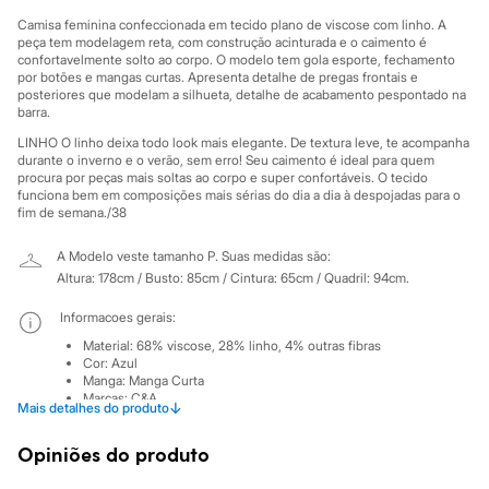
Sawary
Yessica
Camisa feminina confeccionada em tecido plano de viscose com linho. A
Moda esportiva
peça tem modelagem reta, com construção acinturada e o caimento é
confortavelmente solto ao corpo. O modelo tem gola esporte, fechamento
Acessórios
por botões e mangas curtas. Apresenta detalhe de pregas frontais e
Blusas
posteriores que modelam a silhueta, detalhe de acabamento pespontado na
Calçados
barra.
Leggings
Shorts e Bermudas
LINHO O linho deixa todo look mais elegante. De textura leve, te acompanha
Tops
durante o inverno e o verão, sem erro! Seu caimento é ideal para quem
procura por peças mais soltas ao corpo e super confortáveis. O tecido
Moda íntima
funciona bem em composições mais sérias do dia a dia à despojadas para o
Calcinhas
fim de semana./38
Cintas e Modeladores
Meias
A Modelo veste tamanho P.
Suas medidas são:
Pijamas
Sutiãs e Tops
Altura: 178cm / Busto: 85cm / Cintura: 65cm / Quadril: 94cm.
Moda praia
Biquínis
Informacoes gerais:
Maiôs
Material
:
68% viscose, 28% linho, 4% outras fibras
Saídas de praia
Cor
:
Azul
Personagens
Manga
:
Manga Curta
Plus size
Marcas
:
C&A
↓
Mais detalhes do produto
Blusas e Camisetas
Tipo
:
Camisa
Gênero
:
Feminino
Calças
Opiniões do produto
Casacos e Jaquetas
Cuidados com a peca:
Jeans