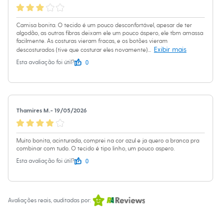
Chinelos
Sapatos
Sandálias e Papetes
Camisa bonita. O tecido é um pouco desconfortável, apesar de ter
Tênis
algodão, as outras fibras deixam ele um pouco áspero, ele tbm amassa
Moda esportiva
facilmente. As costuras vieram fracas, e os botões vieram
Acessórios
Exibir mais
descosturados (tive que costurar eles novamente)
...
Bermudas
0
Esta avaliação foi útil?
Camisetas
Calças
Calçados
Regatas
Moda íntima
Cuecas
Thamires M.
-
19/05/2026
Meias
Pijamas
Moda praia
Muito bonita, acinturada, comprei na cor azul e ja quero a branca pra
Personagens
combinar com tudo. O tecido é tipo linho, um pouco aspero.
Plus size
0
Esta avaliação foi útil?
Blusas e Camisetas
Calças
Camisas
Casacos e Jaquetas
Jeans
Avaliações reais, auditadas por:
Moda esportiva
Shorts e Bermudas