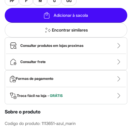
Calças
PP
P
M
G
GG
Casacos e Jaquetas
Jeans
Adicionar à sacola
Macacões
Saias
Shorts e Bermudas
Encontrar similares
Vestidos
Acessórios
Bolsas
Consultar produtos em lojas proximas
Bonés e Chapéus
Bijoux
Cintos
Consultar frete
Óculos
Relógios
Calçados
Formas de pagamento
Botas
Chinelos
Rasteirinhas
Sandálias
Troca fácil na loja -
GRÁTIS
Sapatilhas
Tênis
Sobre o produto
Marcas
City
Clock House
Codigo do produto
:
1113651-azul_marin
Mindset