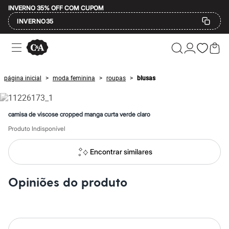
INVERNO 35% OFF COM CUPOM
INVERNO35
Ofertas
Compre por Departamento
Feminino
Masculino
página inicial
moda feminina
roupas
blusas
>
>
>
Infantil
Calçados
Mindse7
Plus Size
camisa de viscose cropped manga curta verde claro
Até 20% off
Até 40% off
Produto Indisponível
Até 60% off
A partir de 60% off
Encontrar similares
Feminino
Em alta
Inverno
Opiniões do produto
Alfaiataria
Novidades
Roupas
Blusas e Camisetas
Básicos