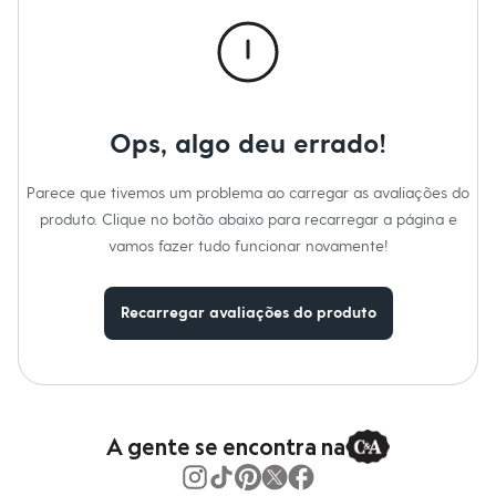
Calças
Casacos e Jaquetas
Jeans
Macacões
Saias
Shorts e Bermudas
Vestidos
Ops, algo deu errado!
Acessórios
Bolsas
Bonés e Chapéus
Parece que tivemos um problema ao carregar as avaliações do
Bijoux
produto. Clique no botão abaixo para recarregar a página e
Cintos
Óculos
vamos fazer tudo funcionar novamente!
Relógios
Calçados
Botas
Recarregar avaliações do produto
Chinelos
Rasteirinhas
Sandálias
Sapatilhas
Tênis
Marcas
City
A gente se encontra na
Clock House
Mindset