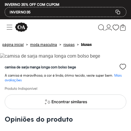
INVERNO 35% OFF COM CUPOM
INVERNO35
Ofertas
Compre por Departamento
Feminino
Masculino
página inicial
moda masculina
roupas
blusas
>
>
>
Infantil
Calçados
Mindse7
Plus Size
camisa de sarja manga longa com bolso bege
Até 20% off
Até 40% off
A camisa é maravilhosa, a cor é linda, ótimo tecido, veste super bem.
Mais
Até 60% off
avaliações
A partir de 60% off
Produto Indisponível
Feminino
Em alta
Inverno
Encontrar similares
Alfaiataria
Novidades
Roupas
Opiniões do produto
Blusas e Camisetas
Básicos