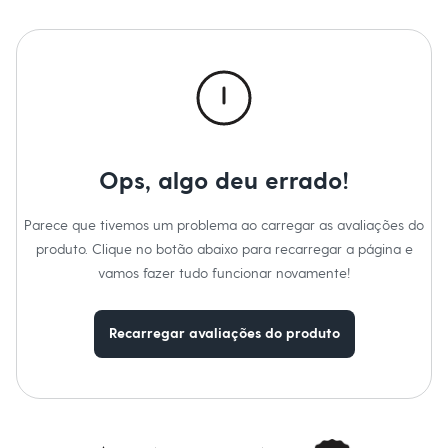
Calças
Casacos e Jaquetas
Jeans
Macacões
Saias
Shorts e Bermudas
Vestidos
Acessórios
Bolsas
Bonés e Chapéus
Ops, algo deu errado!
Bijoux
Cintos
Óculos
Parece que tivemos um problema ao carregar as avaliações do
Relógios
produto. Clique no botão abaixo para recarregar a página e
Calçados
Botas
vamos fazer tudo funcionar novamente!
Chinelos
Rasteirinhas
Sandálias
Recarregar avaliações do produto
Sapatilhas
Tênis
Marcas
City
Clock House
Mindset