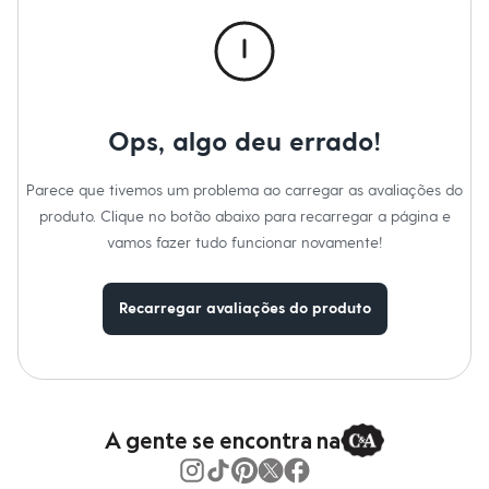
Calças
Casacos e Jaquetas
Jeans
Macacões
Saias
Shorts e Bermudas
Vestidos
Ops, algo deu errado!
Acessórios
Bolsas
Bonés e Chapéus
Parece que tivemos um problema ao carregar as avaliações do
Bijoux
produto. Clique no botão abaixo para recarregar a página e
Cintos
Óculos
vamos fazer tudo funcionar novamente!
Relógios
Calçados
Botas
Recarregar avaliações do produto
Chinelos
Rasteirinhas
Sandálias
Sapatilhas
Tênis
Marcas
City
A gente se encontra na
Clock House
Mindset