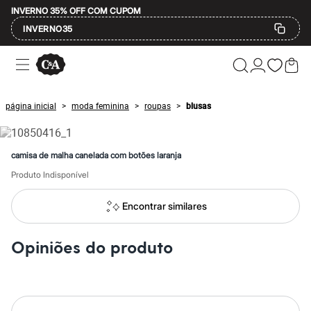
INVERNO 35% OFF COM CUPOM
INVERNO35
Ofertas
Compre por Departamento
Feminino
Masculino
página inicial
moda feminina
roupas
blusas
>
>
>
Infantil
Calçados
Mindse7
Plus Size
camisa de malha canelada com botões laranja
Até 20% off
Até 40% off
Produto Indisponível
Até 60% off
A partir de 60% off
Encontrar similares
Feminino
Em alta
Inverno
Opiniões do produto
Alfaiataria
Novidades
Roupas
Blusas e Camisetas
Básicos