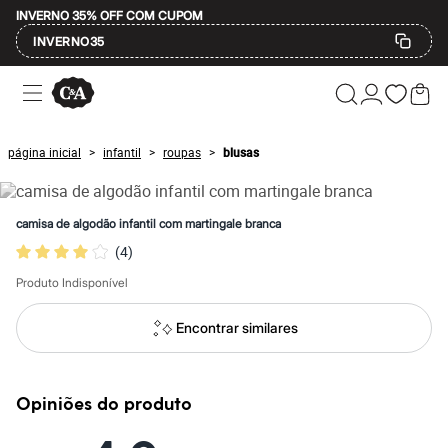
INVERNO 35% OFF COM CUPOM
INVERNO35
Ofertas
Compre por Departamento
Feminino
Masculino
página inicial
infantil
roupas
blusas
>
>
>
Infantil
Calçados
Mindse7
Plus Size
camisa de algodão infantil com martingale branca
Até 20% off
(
4
)
Até 40% off
Até 60% off
Produto Indisponível
A partir de 60% off
Feminino
Em alta
Encontrar similares
Inverno
Alfaiataria
Novidades
Roupas
Opiniões do produto
Blusas e Camisetas
Básicos