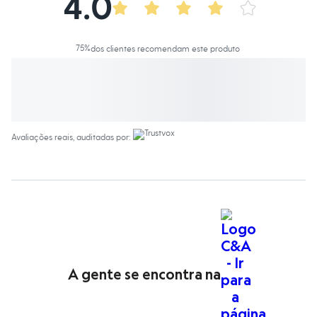
4.0
Calças
Casacos e Jaquetas
Jeans
Macacões
75
%
dos clientes recomendam este produto
Saias
Shorts e Bermudas
Vestidos
Acessórios
Bolsas
Bonés e Chapéus
Bijoux
Avaliações reais, auditadas por:
Cintos
Óculos
Relógios
Calçados
Botas
Chinelos
Rasteirinhas
Sandálias
Sapatilhas
Tênis
Marcas
A gente se encontra na
City
Clock House
Mindset