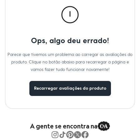
Roupas
Blusas e Camisetas
Básicos
Calças
Casacos e Jaquetas
Jeans
Macacões
Ops, algo deu errado!
Saias
Shorts e Bermudas
Vestidos
Parece que tivemos um problema ao carregar as avaliações do
Acessórios
produto. Clique no botão abaixo para recarregar a página e
Bolsas
Bonés e Chapéus
vamos fazer tudo funcionar novamente!
Bijoux
Cintos
Óculos
Recarregar avaliações do produto
Relógios
Calçados
Botas
Chinelos
Rasteirinhas
Sandálias
Sapatilhas
A gente se encontra na
Tênis
Marcas