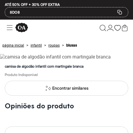
ATÉ 50% OFF + 30% OFF EXTRA
8DO8
Ofertas
Compre por Departamento
Feminino
Masculino
página inicial
infantil
roupas
blusas
>
>
>
Infantil
Calçados
Plus Size
2 calçados por R$189
camisa de algodão infantil com martingale branca
2 peças por R$199
3 lingeries por R$99
Produto Indisponível
3 itens de beleza por R$129
Até 20% off
Encontrar similares
Até 40% off
Até 60% off
A partir de 60% off
Opiniões do produto
Feminino
Em alta
Inverno
Alfaiataria
Novidades