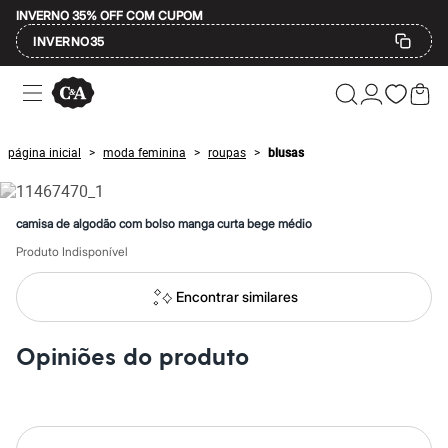
INVERNO 35% OFF COM CUPOM
INVERNO35
Ofertas
Compre por Departamento
Feminino
Masculino
página inicial
moda feminina
roupas
blusas
>
>
>
Infantil
Calçados
Mindse7
Plus Size
camisa de algodão com bolso manga curta bege médio
Até 20% off
Até 40% off
Produto Indisponível
Até 60% off
A partir de 60% off
Encontrar similares
Feminino
Em alta
Inverno
Opiniões do produto
Alfaiataria
Novidades
Roupas
Blusas e Camisetas
Básicos