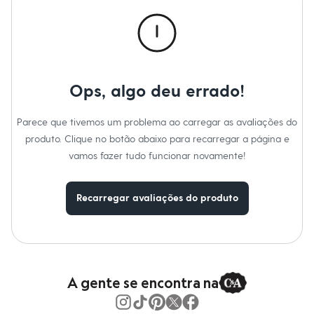
Calças
Casacos e Jaquetas
Jeans
Macacões
Saias
Shorts e Bermudas
Vestidos
Ops, algo deu errado!
Acessórios
Bolsas
Bonés e Chapéus
Parece que tivemos um problema ao carregar as avaliações do
Bijoux
produto. Clique no botão abaixo para recarregar a página e
Cintos
Óculos
vamos fazer tudo funcionar novamente!
Relógios
Calçados
Botas
Recarregar avaliações do produto
Chinelos
Rasteirinhas
Sandálias
Sapatilhas
Tênis
Marcas
City
A gente se encontra na
Clock House
Mindset