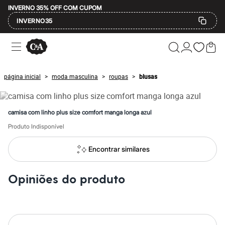
INVERNO 35% OFF COM CUPOM
INVERNO35
Ofertas
Compre por Departamento
Feminino
Masculino
página inicial
moda masculina
roupas
blusas
>
>
>
Infantil
Calçados
Mindse7
Plus Size
camisa com linho plus size comfort manga longa azul
Até 20% off
Até 40% off
Produto Indisponível
Até 60% off
A partir de 60% off
Encontrar similares
Feminino
Em alta
Inverno
Opiniões do produto
Alfaiataria
Novidades
Roupas
Blusas e Camisetas
Básicos