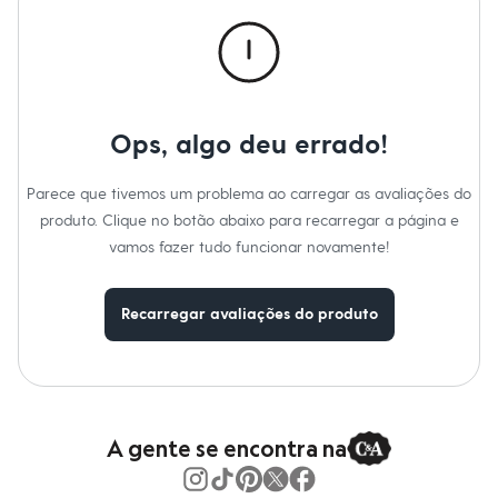
Calças
Casacos e Jaquetas
Jeans
Macacões
Saias
Shorts e Bermudas
Vestidos
Ops, algo deu errado!
Acessórios
Bolsas
Bonés e Chapéus
Parece que tivemos um problema ao carregar as avaliações do
Bijoux
produto. Clique no botão abaixo para recarregar a página e
Cintos
Óculos
vamos fazer tudo funcionar novamente!
Relógios
Calçados
Botas
Recarregar avaliações do produto
Chinelos
Rasteirinhas
Sandálias
Sapatilhas
Tênis
Marcas
City
A gente se encontra na
Clock House
Mindset