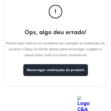
Calças
Casacos e Jaquetas
Jeans
Macacões
Saias
Shorts e Bermudas
Vestidos
Ops, algo deu errado!
Acessórios
Bolsas
Bonés e Chapéus
Parece que tivemos um problema ao carregar as avaliações do
Bijoux
produto. Clique no botão abaixo para recarregar a página e
Cintos
Óculos
vamos fazer tudo funcionar novamente!
Relógios
Calçados
Botas
Recarregar avaliações do produto
Chinelos
Rasteirinhas
Sandálias
Sapatilhas
Tênis
Marcas
City
Clock House
Mindset