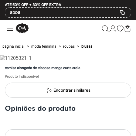
ATÉ 50% OFF + 30% OFF EXTRA
8DO8
Ofertas
Compre por Departamento
Feminino
Masculino
página inicial
moda feminina
roupas
blusas
>
>
>
Infantil
Calçados
Mindse7
Plus Size
camisa alongada de viscose manga curta areia
Até 20% off
Até 40% off
Produto Indisponível
Até 60% off
A partir de 60% off
Encontrar similares
Feminino
Em alta
Inverno
Opiniões do produto
Alfaiataria
Novidades
Roupas
Blusas e Camisetas
Básicos