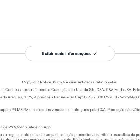
Serviços
Exibir mais informações
Tipos de serviços
o C&A
Clique e retire
Trocas e devoluções
ograma
Copyright Notice: © C&A e suas entidades relacionadas.
Formas de pagamento
dos. Conheça nossos Termos e Condições de Uso do Site C&A. C&A Modas SA. Fale
Todas as vantagens
ay
eda Araguaia, 1222, Alphaville - Barueri - SP Cep: 06455-000 CNPJ 45.242.914/00
Minha C&A
rtão
Cupons de desconto
cupom PRIMEIRA em produtos vendidos e entregues pela C&A. Promoção não válida p
Cartão presente
atórios
Sobre o cartão presente
nceira
l de R$ 9,99 no Site e no App.
de
iba o regulamento de cada campanha e ação promocional na vitrine específica da
iar durante a navegação, sem aviso prévio. Pode também ocorrer divergência entre