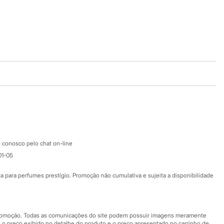
Baixe o app
Google store
Apple store
Atendimento
 conosco pelo chat on-line
01-05
Ajuda
Fale conosco
ara perfumes prestígio. Promoção não cumulativa e sujeita a disponibilidade
Nossas lojas
Nossas lojas plus size
Central de ética
 promoção. Todas as comunicações do site podem possuir imagens meramente
 o preço exibido no detalhe do produto e o preço apresentado no carrinho de