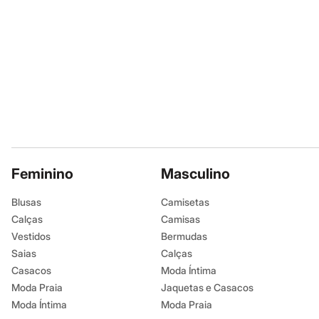
Shorts e Saias
Vestidos
Masculino
Em alta
Dia dos Pais
Inverno
Novidades
Roupas
Bermudas
Camisas
Calças
Camisetas e Regatas
Casacos e Jaquetas
Feminino
Jeans
Masculino
Polos
Acessórios
Blusas
Camisetas
Bolsas e Mochilas
Calças
Camisas
Chapéus e Bonés
Cintos
Vestidos
Bermudas
Carteiras
Saias
Calças
Óculos
Casacos
Moda Íntima
Relógios
Calçados
Moda Praia
Jaquetas e Casacos
Botas
Moda Íntima
Moda Praia
Chinelos