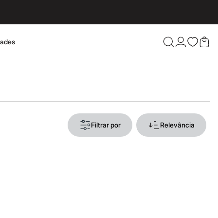
dades
Confira 
Filtrar por
Relevância