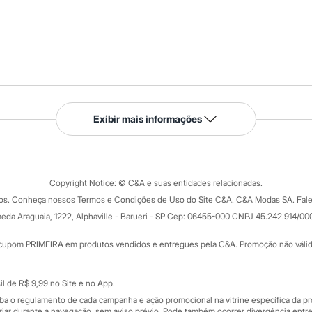
Serviços
Exibir mais informações
Tipos de serviços
o C&A
Clique e retire
Trocas e devoluções
ograma
Copyright Notice: © C&A e suas entidades relacionadas.
Formas de pagamento
dos. Conheça nossos Termos e Condições de Uso do Site C&A. C&A Modas SA. Fale
Todas as vantagens
ay
eda Araguaia, 1222, Alphaville - Barueri - SP Cep: 06455-000 CNPJ 45.242.914/00
Minha C&A
rtão
Cupons de desconto
cupom PRIMEIRA em produtos vendidos e entregues pela C&A. Promoção não válida p
Cartão presente
atórios
Sobre o cartão presente
nceira
l de R$ 9,99 no Site e no App.
de
iba o regulamento de cada campanha e ação promocional na vitrine específica da
iar durante a navegação, sem aviso prévio. Pode também ocorrer divergência entre