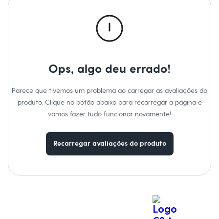
Calças
Casacos e Jaquetas
Jeans
Macacões
Saias
Shorts e Bermudas
Vestidos
Acessórios
Ops, algo deu errado!
Bolsas
Bonés e Chapéus
Bijoux
Parece que tivemos um problema ao carregar as avaliações do
Cintos
produto. Clique no botão abaixo para recarregar a página e
Óculos
vamos fazer tudo funcionar novamente!
Relógios
Calçados
Botas
Chinelos
Recarregar avaliações do produto
Rasteirinhas
Sandálias
Sapatilhas
Tênis
Marcas
City
Clock House
Mindset