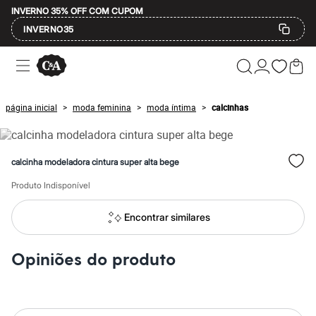
INVERNO 35% OFF COM CUPOM
INVERNO35
Ofertas
Compre por Departamento
Feminino
Masculino
página inicial
moda feminina
moda íntima
calcinhas
>
>
>
Infantil
Calçados
Mindse7
Plus Size
calcinha modeladora cintura super alta bege
Até 20% off
Até 40% off
Produto Indisponível
Até 60% off
A partir de 60% off
Feminino
Encontrar similares
Em alta
Inverno
Alfaiataria
Opiniões do produto
Novidades
Roupas
Blusas e Camisetas
Básicos