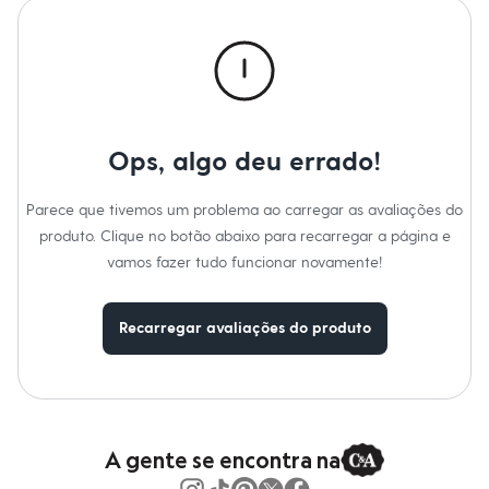
Calças
Casacos e Jaquetas
Jeans
Macacões
Saias
Shorts e Bermudas
Vestidos
Acessórios
Ops, algo deu errado!
Bolsas
Bonés e Chapéus
Bijoux
Parece que tivemos um problema ao carregar as avaliações do
Cintos
produto. Clique no botão abaixo para recarregar a página e
Óculos
Relógios
vamos fazer tudo funcionar novamente!
Calçados
Botas
Chinelos
Recarregar avaliações do produto
Rasteirinhas
Sandálias
Sapatilhas
Tênis
Marcas
City
Clock House
A gente se encontra na
Mindset