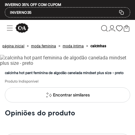
INVERNO 35% OFF COM CUPOM
INVERNO35
Ofertas
Compre por Departamento
Feminino
Masculino
página inicial
moda feminina
moda íntima
calcinhas
>
>
>
Infantil
Calçados
Mindse7
Plus Size
Até 20% off
calcinha hot pant feminina de algodão canelada mindset plus size - preto
Até 40% off
Até 60% off
Produto Indisponível
A partir de 60% off
Feminino
Encontrar similares
Em alta
Inverno
Alfaiataria
Opiniões do produto
Novidades
Roupas
Blusas e Camisetas
Básicos