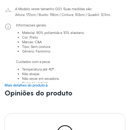
Sawary
Yessica
A Modelo veste tamanho GG1.
Suas medidas são:
Moda esportiva
Altura: 172cm / Busto: 119cm / Cintura: 103cm / Quadril: 127cm.
Acessórios
Blusas
Informacoes gerais:
Calçados
Leggings
Material
:
90% poliamida e 10% elastano.
Shorts e Bermudas
Cor
:
Preto
Marcas
:
C&A
Tops
Tipo
:
Sem costura
Moda íntima
Gênero
:
Feminino
Calcinhas
Cintas e Modeladores
Cuidados com a peca:
Meias
Pijamas
Temperatura até 40º.
Sutiãs e Tops
Não alvejar.
Não secar em secadora.
Moda praia
Secar na vertical.
Biquínis
↓
Mais detalhes do produto
Não passar.
Maiôs
Opiniões do produto
Não lavar a seco.
Saídas de praia
Não limpar a úmido.
Personagens
Plus size
Blusas e Camisetas
Calças
Casacos e Jaquetas
Jeans