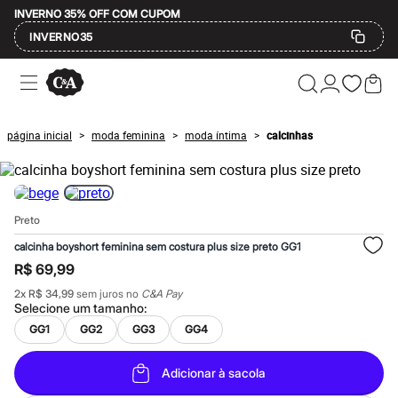
INVERNO 35% OFF COM CUPOM
INVERNO35
Ofertas
Compre por Departamento
Feminino
Masculino
página inicial
moda feminina
moda íntima
calcinhas
>
>
>
Infantil
Calçados
Mindse7
Plus Size
Até 20% off
Preto
Até 40% off
Até 60% off
calcinha boyshort feminina sem costura plus size preto GG1
A partir de 60% off
R$ 69,99
Feminino
Em alta
2
x
R$ 34,99
sem juros no
C&A Pay
Inverno
Selecione um
tamanho
:
Alfaiataria
GG1
GG2
GG3
GG4
Novidades
Roupas
Blusas e Camisetas
Adicionar à sacola
Básicos