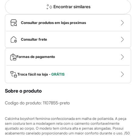
Calças
Casacos e Jaquetas
Encontrar similares
Jeans
Macacões
Saias
Consultar produtos em lojas proximas
Shorts e Bermudas
Vestidos
Acessórios
Consultar frete
Bolsas
Bonés e Chapéus
Bijoux
Formas de pagamento
Cintos
Óculos
Relógios
Troca fácil na loja -
GRÁTIS
Calçados
Botas
Chinelos
Sobre o produto
Rasteirinhas
Sandálias
Codigo do produto
:
1107855-preto
Sapatilhas
Tênis
Marcas
Calcinha boyshort feminina confeccionada em malha de poliamida. A peça
City
sem costura tem a modelagem reta com o caimento confortavelmente
Clock House
ajustado ao corpo. O modelo tem cintura alta e pernas alongadas. Possui
Mindset
acabamento canelado proporcionando um maior conforto durante o uso. /50