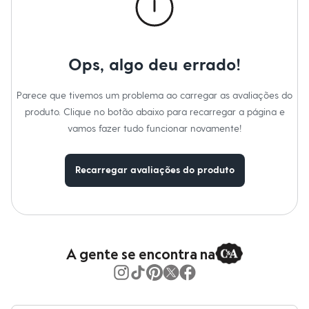
Moda esportiva
Shorts e Saias
Vestidos
Masculino
Em alta
Ops, algo deu errado!
Dia dos Pais
Inverno
Novidades
Parece que tivemos um problema ao carregar as avaliações do
Roupas
produto. Clique no botão abaixo para recarregar a página e
Bermudas
Camisas
vamos fazer tudo funcionar novamente!
Calças
Camisetas e Regatas
Casacos e Jaquetas
Recarregar avaliações do produto
Jeans
Polos
Acessórios
Bolsas e Mochilas
Chapéus e Bonés
Cintos
A gente se encontra na
Carteiras
Óculos
Relógios
Calçados
Botas