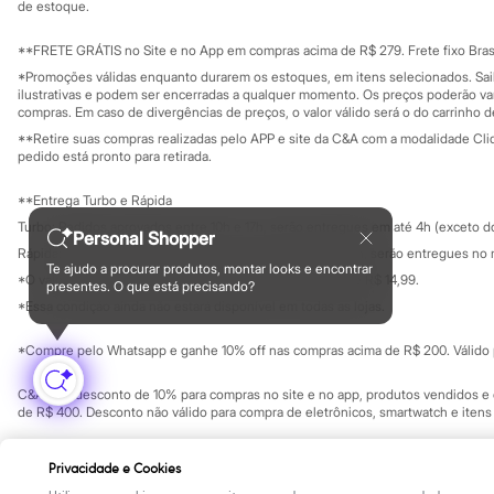
Yessica
Investidores
de estoque.
Ouvidoria / Rel
Moda esportiva
Sala de imprensa
Acessórios
Educação fina
**FRETE GRÁTIS no Site e no App em compras acima de R$ 279. Frete fixo Brasi
Blusas
Privacidade
Sustentabilida
*Promoções válidas enquanto durarem os estoques, em itens selecionados. Sa
Calçados
Configuração de cookies
ilustrativas e podem ser encerradas a qualquer momento. Os preços poderão var
Leggings
Minha privacidade
compras. Em caso de divergências de preços, o valor válido será o do carrinho 
Shorts e Bermudas
**Retire suas compras realizadas pelo APP e site da C&A com a modalidade Clique
Tops
pedido está pronto para retirada.
Moda íntima
Calcinhas
**Entrega Turbo e Rápida
Cintas e Modeladores
Meias
Turbo: Pedidos aprovados entre 10h e 17h, serão entregues em até 4h (exceto d
Personal Shopper
Pijamas
Rápida: Pedidos com os pagamentos aprovados até as 10h, serão entregues no 
Sutiãs e Tops
Te ajudo a procurar produtos, montar looks e encontrar
*O valor do frete para o turbo é R$ 24,99 e para a rápida é R$ 14,99.
Moda praia
presentes. O que está precisando?
Formas de pagamento
Biquínis
*Essa condição ainda não estará disponível em todas as lojas.
Maiôs
Saídas de praia
*Compre pelo Whatsapp e ganhe 10% off nas compras acima de R$ 200. Válido p
Personagens
Plus size
C&A Pay: desconto de 10% para compras no site e no app, produtos vendidos e e
Blusas e Camisetas
de R$ 400. Desconto não válido para compra de eletrônicos, smartwatch e iten
Calças
Casacos e Jaquetas
Copyright Notice: © C&A e suas entidades relacionadas. Todos os direitos rese
Jeans
Privacidade e Cookies
SP Cep: 06455-000 CNPJ 45.242.914/0001-05
Moda esportiva