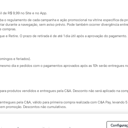
Cartão presente
atórios
Sobre o cartão presente
nceira
l de R$ 9,99 no Site e no App.
de
iba o regulamento de cada campanha e ação promocional na vitrine específica da
iar durante a navegação, sem aviso prévio. Pode também ocorrer divergência entre
de compras.
 e Retire. O prazo de retirada é de até 1 dia útil após a aprovação do pagamento. 
omingos e feriados).
mesmo dia e pedidos com o pagamentos aprovados após as 10h serão entregues no 
Segurança e qualidade
ara produtos vendidos e entregues pela C&A. Desconto não será aplicado na compr
ntregues pela C&A, válido para primeira compra realizada com C&A Pay, levando 5 
s em promoção. Descontos não cumulativos.
rvados.
Conheça nossos Termos e Condições de Uso do Site C&A
. C&A Modas SA.
Configuraç