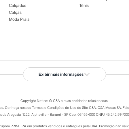
Calçados
Tênis
Calças
Moda Praia
Serviços
Exibir mais informações
Tipos de serviços
o C&A
Clique e retire
Trocas e devoluções
ograma
Copyright Notice: © C&A e suas entidades relacionadas.
Formas de pagamento
dos. Conheça nossos Termos e Condições de Uso do Site C&A. C&A Modas SA. Fale
Todas as vantagens
ay
eda Araguaia, 1222, Alphaville - Barueri - SP Cep: 06455-000 CNPJ 45.242.914/00
Minha C&A
rtão
Cupons de desconto
cupom PRIMEIRA em produtos vendidos e entregues pela C&A. Promoção não válida p