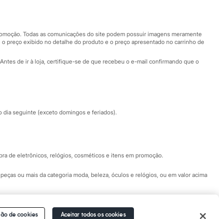
Nossas lojas
Nossas lojas plus size
Central de ética
 promoção. Todas as comunicações do site podem possuir imagens meramente
 o preço exibido no detalhe do produto e o preço apresentado no carrinho de
Eventos
Antes de ir à loja, certifique-se de que recebeu o e-mail confirmando que o
Especial Dia dos Pais
dia seguinte (exceto domingos e feriados).
a de eletrônicos, relógios, cosméticos e itens em promoção.
peças ou mais da categoria moda, beleza, óculos e relógios, ou em valor acima
 Fale conosco pelo
chat on-line
- Alameda Araguaia, 1222, Alphaville - Barueri -
ão de cookies
Aceitar todos os cookies