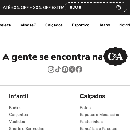
8DO8
ATÉ 50% OFF + 30% OFF EXTRA
Beleza
Mindse7
Calçados
Esportivo
Jeans
Novi
A gente se encontra na
Infantil
Calçados
Bodies
Botas
Conjuntos
Sapatos e Mocassins
Vestidos
Rasteirinhas
Shorts e Bermudas
Sandálias e Papetes