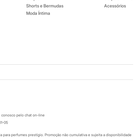
Shorts e Bermudas
Acessórios
Moda Íntima
Baixe o app
Google store
Apple store
Atendimento
 conosco pelo chat on-line
01-05
Ajuda
Fale conosco
ara perfumes prestígio. Promoção não cumulativa e sujeita a disponibilidade