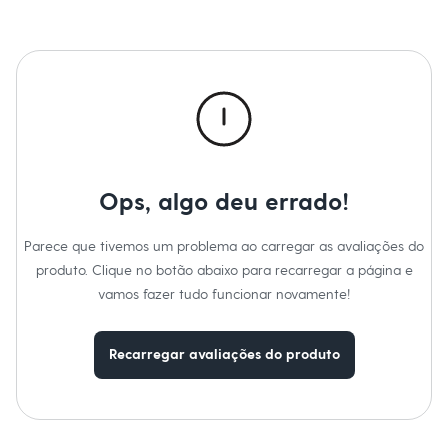
Sawary
Yessica
Moda esportiva
Acessórios
Blusas
Calçados
Leggings
Shorts e Bermudas
Tops
Moda íntima
Calcinhas
Ops, algo deu errado!
Cintas e Modeladores
Meias
Pijamas
Parece que tivemos um problema ao carregar as avaliações do
Sutiãs e Tops
produto. Clique no botão abaixo para recarregar a página e
Moda praia
Biquínis
vamos fazer tudo funcionar novamente!
Maiôs
Saídas de praia
Personagens
Recarregar avaliações do produto
Plus size
Blusas e Camisetas
Calças
Casacos e Jaquetas
Jeans