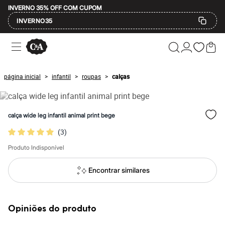
INVERNO 35% OFF COM CUPOM
INVERNO35
Ofertas
Compre por Departamento
Feminino
Masculino
página inicial
infantil
roupas
calças
>
>
>
Infantil
Calçados
Mindse7
Plus Size
calça wide leg infantil animal print bege
Até 20% off
Até 40% off
(
3
)
Até 60% off
A partir de 60% off
Produto Indisponível
Feminino
Em alta
Encontrar similares
Inverno
Alfaiataria
Novidades
Roupas
Opiniões do produto
Blusas e Camisetas
Básicos