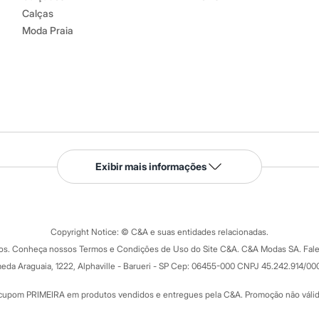
Calças
Moda Praia
Serviços
Exibir mais informações
Tipos de serviços
o C&A
Clique e retire
Trocas e devoluções
ograma
Copyright Notice: © C&A e suas entidades relacionadas.
Formas de pagamento
dos. Conheça nossos Termos e Condições de Uso do Site C&A. C&A Modas SA. Fale
Todas as vantagens
ay
eda Araguaia, 1222, Alphaville - Barueri - SP Cep: 06455-000 CNPJ 45.242.914/00
Minha C&A
rtão
Cupons de desconto
cupom PRIMEIRA em produtos vendidos e entregues pela C&A. Promoção não válida p
Cartão presente
atórios