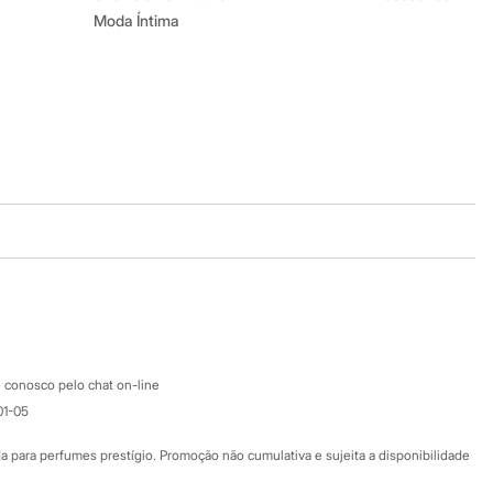
Moda Íntima
Baixe o app
Google store
Apple store
Atendimento
 conosco pelo chat on-line
01-05
Ajuda
Fale conosco
ara perfumes prestígio. Promoção não cumulativa e sujeita a disponibilidade
Nossas lojas