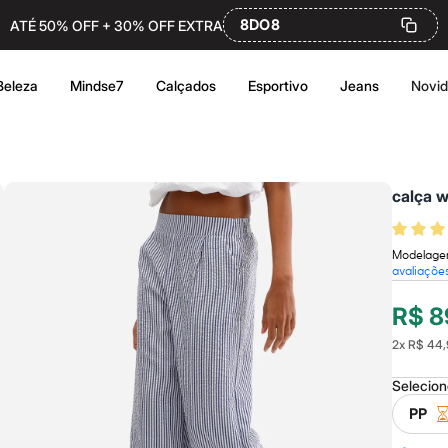
8DO8
ATÉ 50% OFF + 30% OFF EXTRA
Beleza
Mindse7
Calçados
Esportivo
Jeans
Novi
calça w
Modelagem
avaliaçõe
R$ 8
2
x
R$ 44,
Selecio
PP