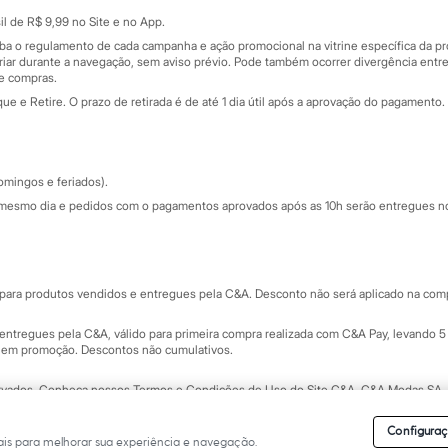
Sobre o cartão presente
nceira
l de R$ 9,99 no Site e no App.
de
iba o regulamento de cada campanha e ação promocional na vitrine específica da
iar durante a navegação, sem aviso prévio. Pode também ocorrer divergência entre
de compras.
 e Retire. O prazo de retirada é de até 1 dia útil após a aprovação do pagamento. 
omingos e feriados).
mesmo dia e pedidos com o pagamentos aprovados após as 10h serão entregues no 
Segurança e qualidade
ara produtos vendidos e entregues pela C&A. Desconto não será aplicado na compr
ntregues pela C&A, válido para primeira compra realizada com C&A Pay, levando 5 
s em promoção. Descontos não cumulativos.
rvados.
Conheça nossos Termos e Condições de Uso do Site C&A
. C&A Modas SA.
Configuraç
is para melhorar sua experiência e navegação.