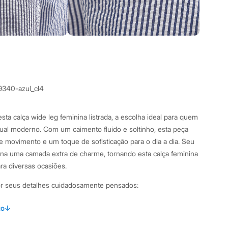
9340-azul_cl4
ta calça wide leg feminina listrada, a escolha ideal para quem
ual moderno. Com um caimento fluido e soltinho, esta peça
e movimento e um toque de sofisticação para o dia a dia. Seu
iona uma camada extra de charme, tornando esta calça feminina
ara diversas ocasiões.
por seus detalhes cuidadosamente pensados:
com pernas amplas e caimento reto, garantindo conforto e
to
↓