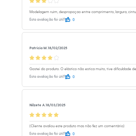
Informacoes gerai
Relógios
Calçados
Material
:
100% 
Modelagem ruim, despropoçao entre comprimento, largura, cintu
Botas
Chinelos
Cor
:
Azul
0
Esta avaliação foi útil?
Sapatos
Marcas
:
C&A
Sandálias e Papetes
Tipo
:
Básico
Tênis
Moda esportiva
Gênero
:
Femin
Acessórios
Patricia M.
18/02/2025
Bermudas
Camisetas
Calças
Calçados
Gostei do produto. O elástico não estica muito, tive dificuldade 
Regatas
0
Esta avaliação foi útil?
Moda íntima
Cuecas
Meias
Pijamas
Moda praia
Nilzete A.
18/03/2025
Personagens
Plus size
Blusas e Camisetas
Calças
(Cliente avaliou este produto mas não fez um comentário)
Camisas
Casacos e Jaquetas
0
Esta avaliação foi útil?