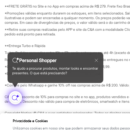
Sala de imprensa
Homem Aranha
Educação fina
**FRETE GRÁTIS no Site e no App em compras acima de R$ 279. Frete fixo Brasi
Minecraft
Privacidade
Sustentabilida
*Promoções válidas enquanto durarem os estoques, em itens selecionados. Sa
Naruto
Configuração de cookies
ilustrativas e podem ser encerradas a qualquer momento. Os preços poderão var
Patrulha Canina
Minha privacidade
compras. Em caso de divergências de preços, o valor válido será o do carrinho 
Sonic
**Retire suas compras realizadas pelo APP e site da C&A com a modalidade Clique
Stitch
pedido está pronto para retirada.
Beleza
Kits
Perfumes árabes
**Entrega Turbo e Rápida
Novidades
Turbo: Pedidos aprovados entre 10h e 17h, serão entregues em até 4h (exceto d
Cabelos
Personal Shopper
Rápida: Pedidos com os pagamentos aprovados até as 10h, serão entregues no 
Condicionador
Escovas e Pentes
*O valor do frete para o turbo é R$ 24,99 e para a rápida é R$ 14,99.
Te ajudo a procurar produtos, montar looks e encontrar
Formas de pagamento
Finalizadores
presentes. O que está precisando?
*Essa condição ainda não estará disponível em todas as lojas.
Shampoo
Tratamento
*Compre pelo Whatsapp e ganhe 10% off nas compras acima de R$ 200. Válido p
Cuidados com o corpo
Hidratante
C&A Pay: desconto de 10% para compras no site e no app, produtos vendidos e e
Protetor solar
de R$ 400. Desconto não válido para compra de eletrônicos, smartwatch e iten
Tratamento
Cuidados com o rosto
Copyright Notice: © C&A e suas entidades relacionadas. Todos os direitos rese
Esfoliante
SP Cep: 06455-000 CNPJ 45.242.914/0001-05
Hidratante
Privacidade e Cookies
Protetor solar
Utilizamos cookies em nosso site que podem armazenar seus dados pessoa