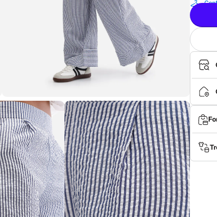
Conf
Fo
Tr