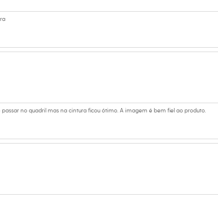
s:
poliéster
ra
ino
de passar no quadril mas na cintura ficou ótimo. A imagem é bem fiel ao produto.