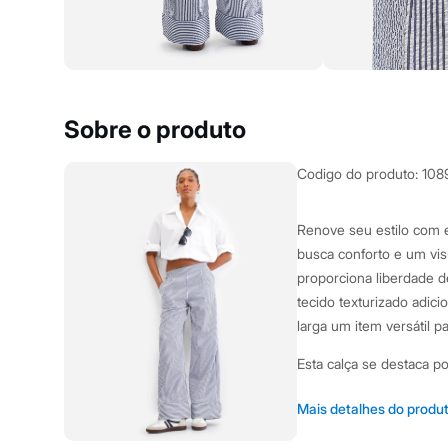
City
Clock House
Mindset
Sawary
Yessica
Moda esportiva
Acessórios
Sobre o produto
Blusas
Calçados
Leggings
Codigo do produto
:
108
Shorts e Bermudas
Tops
Moda íntima
Renove seu estilo com es
Calcinhas
busca conforto e um vis
Cintas e Modeladores
Meias
proporciona liberdade d
Pijamas
tecido texturizado adic
Sutiãs e Tops
larga um item versátil p
Moda praia
Biquínis
Esta calça se destaca 
Maiôs
Saídas de praia
Personagens
Modelagem wide leg 
Mais detalhes do produ
Plus size
um visual alongado.
Blusas e Camisetas