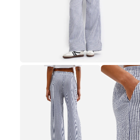
Roupas
Blusas e Camisetas
Básicos
Calças
Casacos e Jaquetas
Jeans
Macacões
Saias
Shorts e Bermudas
Vestidos
Acessórios
Bolsas
Bonés e Chapéus
Bijoux
Cintos
Óculos
Relógios
Calçados
Botas
Chinelos
Rasteirinhas
Sandálias
Sapatilhas
Tênis
Marcas