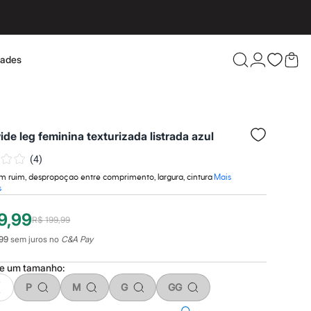
dades
Confira 
ide leg feminina texturizada listrada azul
(
4
)
 ruim, despropoçao entre comprimento, largura, cintura
Mais
s
9,99
R$ 199,99
99
sem juros no
C&A Pay
ne um
tamanho
:
P
M
G
GG