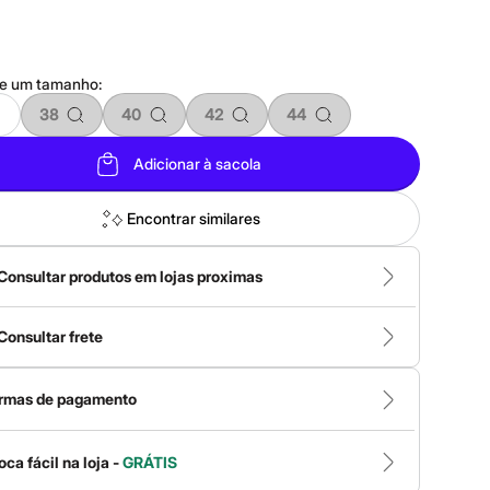
ne um
tamanho
:
38
40
42
44
Adicionar à sacola
Encontrar similares
Consultar produtos em lojas proximas
Consultar frete
rmas de pagamento
oca fácil na loja -
GRÁTIS