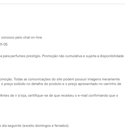
Baixe o app
Google store
Apple store
Atendimento
 conosco pelo chat on-line
01-05
Ajuda
Fale conosco
ara perfumes prestígio. Promoção não cumulativa e sujeita a disponibilidade
Nossas lojas
Nossas lojas plus size
Central de ética
 promoção. Todas as comunicações do site podem possuir imagens meramente
 o preço exibido no detalhe do produto e o preço apresentado no carrinho de
Eventos
Antes de ir à loja, certifique-se de que recebeu o e-mail confirmando que o
Especial Dia dos Pais
dia seguinte (exceto domingos e feriados).