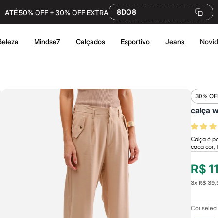
8DO8
ATÉ 50% OFF + 30% OFF EXTRA
Beleza
Mindse7
Calçados
Esportivo
Jeans
Novi
30% OF
calça w
Calça é pe
cada cor, 
R$ 1
3
x
R$ 39,
Cor selec