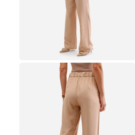
Casacos e Jaquetas
Jeans
Macacões
Saias
Shorts e Bermudas
Vestidos
Acessórios
Bolsas
Bonés e Chapéus
Bijoux
Cintos
Óculos
Relógios
Calçados
Botas
Chinelos
Rasteirinhas
Sandálias
Sapatilhas
Tênis
Marcas
City
Clock House
Mindset
Sawary