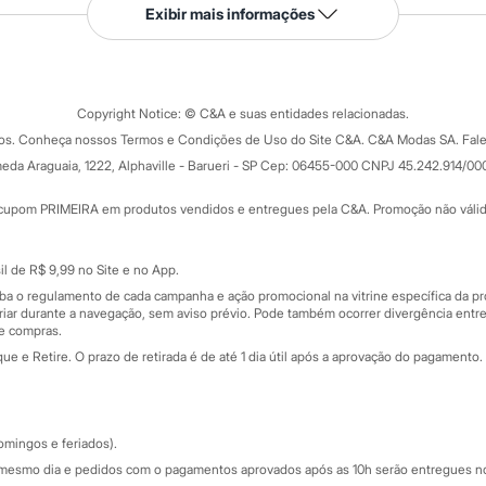
Serviços
Exibir mais informações
Tipos de serviços
o C&A
Clique e retire
Trocas e devoluções
ograma
Copyright Notice: © C&A e suas entidades relacionadas.
Formas de pagamento
dos. Conheça nossos Termos e Condições de Uso do Site C&A. C&A Modas SA. Fale
Todas as vantagens
ay
eda Araguaia, 1222, Alphaville - Barueri - SP Cep: 06455-000 CNPJ 45.242.914/00
Minha C&A
rtão
Cupons de desconto
cupom PRIMEIRA em produtos vendidos e entregues pela C&A. Promoção não válida p
Cartão presente
atórios
Sobre o cartão presente
nceira
l de R$ 9,99 no Site e no App.
de
iba o regulamento de cada campanha e ação promocional na vitrine específica da
iar durante a navegação, sem aviso prévio. Pode também ocorrer divergência entre
de compras.
 e Retire. O prazo de retirada é de até 1 dia útil após a aprovação do pagamento. 
omingos e feriados).
mesmo dia e pedidos com o pagamentos aprovados após as 10h serão entregues no 