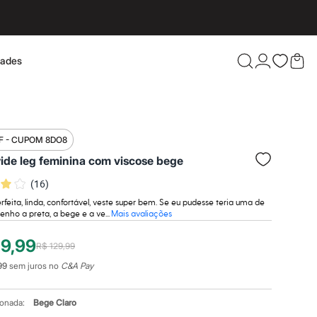
dades
Confira 
F - CUPOM 8DO8
ide leg feminina com viscose bege
(
16
)
rfeita, linda, confortável, veste super bem. Se eu pudesse teria uma de
tenho a preta, a bege e a ve...
Mais avaliações
19,99
R$ 129,99
99
sem juros no
C&A Pay
ionada:
Bege Claro