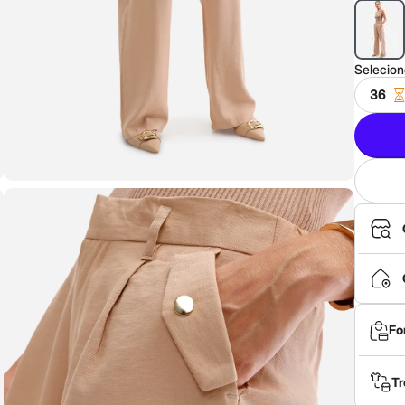
Selecio
36
Fo
Tr