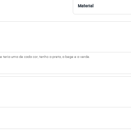
Material
s:
iscose, 8% poliéster
a
se teria uma de cada cor, tenho a preta, a bege e a verde.
ino