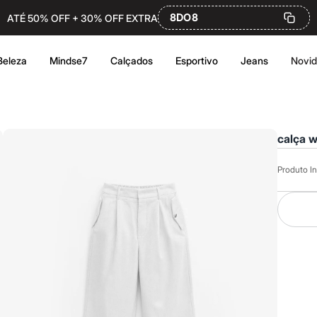
8DO8
ATÉ 50% OFF + 30% OFF EXTRA
Beleza
Mindse7
Calçados
Esportivo
Jeans
Novi
calça w
Produto In