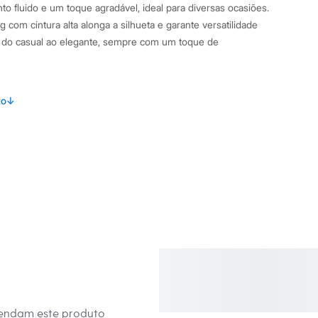
o fluido e um toque agradável, ideal para diversas ocasiões.
com cintura alta alonga a silhueta e garante versatilidade
o do casual ao elegante, sempre com um toque de
por seus detalhes cuidadosamente pensados:
to
↓
com cintura alta, que proporciona um caimento solto e
elástico embutido na parte posterior, garantindo ajuste
cido plano de viscose com linho, que oferece leveza e um
lapela e botão, adicionando um charme funcional e um detalhe
r zíper e botão, para maior praticidade no dia a dia.
ombinações
C&A! ❤ Altura 1,73 m, busto 86 cm, cintura 63 cm, quadril 94
mendam este produto