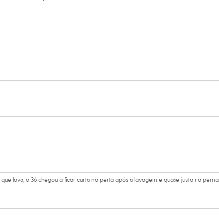
adas por inteligência artificial, com a finalidade de demonstrar
amanho P.
Suas medidas são:
s:
iscose, 28% linho, 4% outras fibras
a
ino
e lava, o 36 chegou a ficar curta na perta após a lavagem e quase justa na perna
eca: