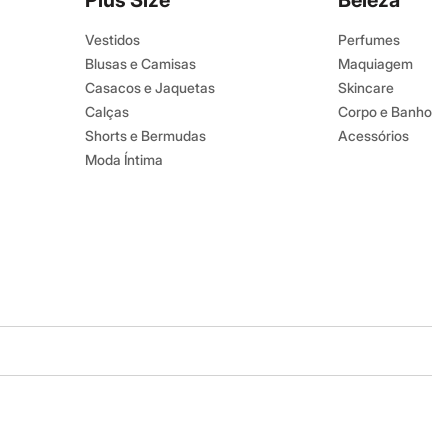
Plus Size
Beleza
Vestidos
Perfumes
Blusas e Camisas
Maquiagem
Casacos e Jaquetas
Skincare
Calças
Corpo e Banho
Shorts e Bermudas
Acessórios
Moda Íntima
Baixe o app
Google store
Apple store