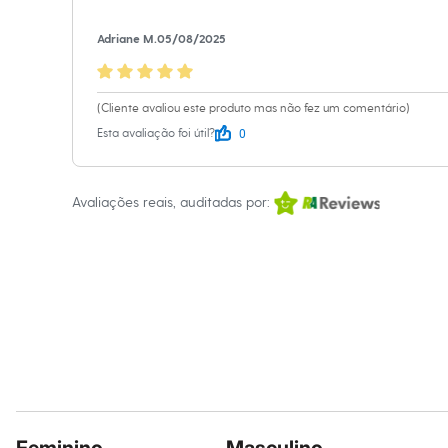
Sandálias
Não alvejar.
Tênis
Adriane M.
05/08/2025
Não secar em 
Diversão
Marcas
Secar na horiz
Baby Club
Passar a temp
Fifteen
(Cliente avaliou este produto mas não fez um comentário)
Lavar a seco.
Miss Fifteen
0
Esta avaliação foi útil?
Palomino
Moda íntima
Calcinhas
Cuecas
Avaliações reais, auditadas por:
Meias
Pijamas
Moda praia
Biquínis e Maiôs
Blusas de proteção
Sungas
Personagens
Bluey
Disney
Hello Kitty
Homem Aranha
Minecraft
Naruto
Patrulha Canina