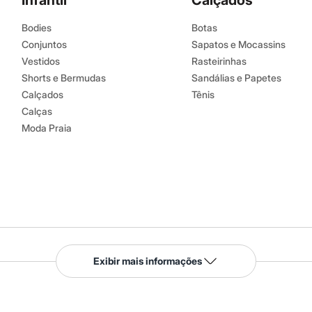
Infantil
Calçados
Bodies
Botas
Conjuntos
Sapatos e Mocassins
Vestidos
Rasteirinhas
Shorts e Bermudas
Sandálias e Papetes
Calçados
Tênis
Calças
Moda Praia
Serviços
Exibir mais informações
Tipos de serviços
o C&A
Clique e retire