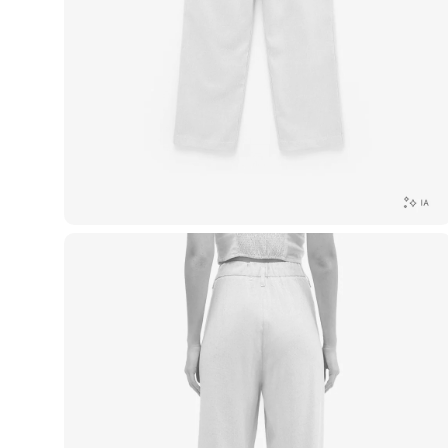
Yessica
Moda esportiva
Acessórios
Blusas
Calçados
Leggings
Shorts e Bermudas
Tops
Moda íntima
Calcinhas
Cintas e Modeladores
Meias
Pijamas
Sutiãs e Tops
Moda praia
Biquínis
Maiôs
Saídas de praia
Personagens
Plus size
Blusas e Camisetas
Calças
Casacos e Jaquetas
Jeans
Moda esportiva