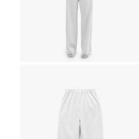
Casacos e Jaquetas
Jeans
Macacões
Saias
Shorts e Bermudas
Vestidos
Acessórios
Bolsas
Bonés e Chapéus
Bijoux
Cintos
Óculos
Relógios
Calçados
Botas
Chinelos
Rasteirinhas
Sandálias
Sapatilhas
Tênis
Marcas
City
Clock House
Mindset
Sawary