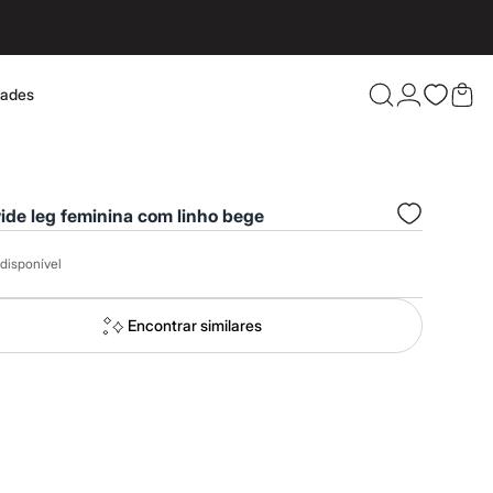
dades
Confira 
ide leg feminina com linho bege
disponível
Encontrar similares