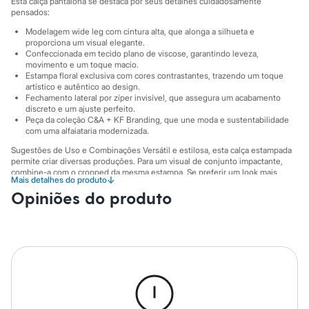
Esta calça pantalona se destaca por seus detalhes cuidadosamente
Sawary
pensados:
Yessica
Moda esportiva
Modelagem wide leg com cintura alta, que alonga a silhueta e
Acessórios
proporciona um visual elegante.
Blusas
Confeccionada em tecido plano de viscose, garantindo leveza,
Calçados
movimento e um toque macio.
Estampa floral exclusiva com cores contrastantes, trazendo um toque
Leggings
artístico e autêntico ao design.
Shorts e Bermudas
Fechamento lateral por zíper invisível, que assegura um acabamento
Tops
discreto e um ajuste perfeito.
Moda íntima
Peça da coleção C&A + KF Branding, que une moda e sustentabilidade
Calcinhas
com uma alfaiataria modernizada.
Cintas e Modeladores
Sugestões de Uso e Combinações Versátil e estilosa, esta calça estampada
Meias
permite criar diversas produções. Para um visual de conjunto impactante,
Pijamas
combine-a com o cropped da mesma estampa. Se preferir um look mais
Sutiãs e Tops
↓
Mais detalhes do produto
casual, aposte em blusas básicas em tons neutros, como branco ou preto.
Moda praia
Opiniões do produto
Para ocasiões especiais, uma camisa de seda ou um blazer criam um
Biquínis
contraste sofisticado. Nos pés, sandálias rasteiras ou flatforms são ideais
Maiôs
para o dia a dia, enquanto saltos altos elevam a produção para a noite.
Saídas de praia
A gente se encontra na C&A! ❤
Personagens
Plus size
Informacoes gerais:
Blusas e Camisetas
Material
:
Viscose
Calças
Cor
:
Preto
Casacos e Jaquetas
Marcas
:
KF BRANDING
Jeans
Gênero
:
Feminino