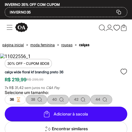
INVERNO 35% OFF COM CUPOM
INVERNO35
Ofertas
Compre por Departamento
Feminino
Masculino
página inicial
moda feminina
roupas
calças
>
>
>
Infantil
Calçados
Mindse7
Plus Size
30% OFF - CUPOM 8DO8
Até 20% off
calça wide floral kf branding preto 36
Até 40% off
R$ 219,99
Até 60% off
R$ 299,99
A partir de 60% off
7
x
R$ 31,42
sem juros no
C&A Pay
Feminino
Selecione um
tamanho
:
Em alta
36
38
40
42
44
Inverno
Alfaiataria
Novidades
Adicionar à sacola
Roupas
Blusas e Camisetas
Básicos
Encontrar similares