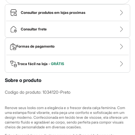
Calças
Casacos e Jaquetas
Jeans
Consultar produtos em lojas proximas
Macacões
Saias
Shorts e Bermudas
Consultar frete
Vestidos
Acessórios
Bolsas
Formas de pagamento
Bonés e Chapéus
Bijoux
Cintos
Troca fácil na loja -
GRÁTIS
Óculos
Relógios
Calçados
Sobre o produto
Botas
Chinelos
Codigo do produto
:
1034120-Preto
Rasteirinhas
Sandálias
Sapatilhas
Renove seus looks com a elegância e o frescor desta calça feminina. Com
Tênis
uma estampa floral vibrante, esta peça une conforto e sofisticação em um
Marcas
design moderno. Confeccionada em tecido leve de viscose, ela oferece um
City
caimento fluido e agradável ao corpo, sendo perfeita para compor visuais
Clock House
cheios de personalidade em diversas ocasiões.
Mindset