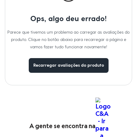
Moda esportiva
Shorts e Saias
Vestidos
Ops, algo deu errado!
Masculino
Em alta
Dia dos Pais
Parece que tivemos um problema ao carregar as avaliações do
Inverno
produto. Clique no botão abaixo para recarregar a página e
Novidades
Roupas
vamos fazer tudo funcionar novamente!
Bermudas
Camisas
Calças
Recarregar avaliações do produto
Camisetas e Regatas
Casacos e Jaquetas
Jeans
Polos
Acessórios
Bolsas e Mochilas
Chapéus e Bonés
Cintos
Carteiras
Óculos
Relógios
A gente se encontra na
Calçados
Botas