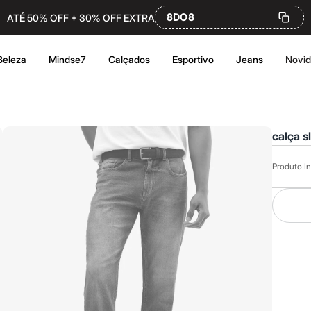
8DO8
ATÉ 50% OFF + 30% OFF EXTRA
Beleza
Mindse7
Calçados
Esportivo
Jeans
Novi
calça s
Produto In