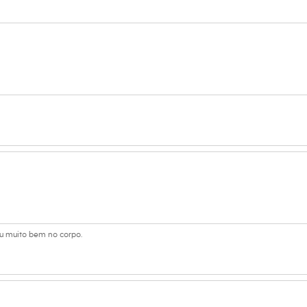
as mais frescos.
 C&A! ❤
:
s:
lgodão, 2% elastano
lino
ou muito bem no corpo.
eca:
ratura máxima de 40ºC.
ejamento.