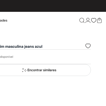
dades
Confira 
lim masculina jeans azul
disponível
Encontrar similares