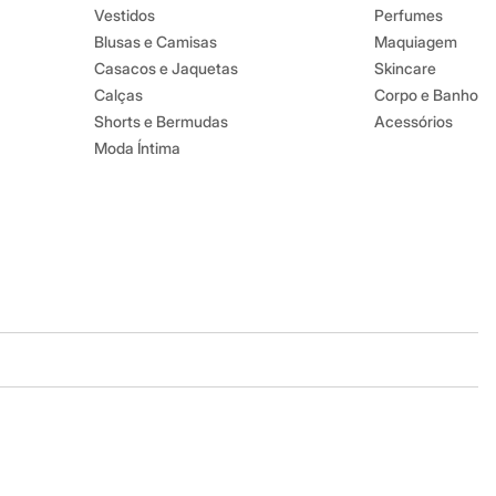
Vestidos
Perfumes
Blusas e Camisas
Maquiagem
Casacos e Jaquetas
Skincare
Calças
Corpo e Banho
Shorts e Bermudas
Acessórios
Moda Íntima
Baixe o app
Google store
Apple store