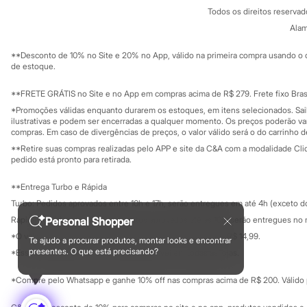
Política de privacidade
Minecraft
Todos os direitos reserva
Trabalhe conosco
C&A Pay
Naruto
Sobre o C&A P
Alam
Sustentabilidade
Patrulha Canina
Solicite seu ca
Sonic
Mapa do site
**Desconto de 10% no Site e 20% no App, válido na primeira compra usando o 
Stitch
Governança
Investidores
de estoque.
Beleza
Ouvidoria / Rel
Sala de imprensa
Kits
Educação fina
**FRETE GRÁTIS no Site e no App em compras acima de R$ 279. Frete fixo Brasi
Perfumes árabes
Privacidade
Novidades
Sustentabilida
*Promoções válidas enquanto durarem os estoques, em itens selecionados. Sa
Configuração de cookies
Cabelos
ilustrativas e podem ser encerradas a qualquer momento. Os preços poderão var
Minha privacidade
compras. Em caso de divergências de preços, o valor válido será o do carrinho 
Condicionador
Escovas e Pentes
**Retire suas compras realizadas pelo APP e site da C&A com a modalidade Clique
Finalizadores
pedido está pronto para retirada.
Shampoo
Tratamento
**Entrega Turbo e Rápida
Cuidados com o corpo
Turbo: Pedidos aprovados entre 10h e 17h, serão entregues em até 4h (exceto d
Hidratante
Protetor solar
Personal Shopper
Rápida: Pedidos com os pagamentos aprovados até as 10h, serão entregues no 
Tratamento
*O valor do frete para o turbo é R$ 24,99 e para a rápida é R$ 14,99.
Te ajudo a procurar produtos, montar looks e encontrar
Cuidados com o rosto
Formas de pagamento
presentes. O que está precisando?
*Essa condição ainda não estará disponível em todas as lojas.
Esfoliante
Hidratante
*Compre pelo Whatsapp e ganhe 10% off nas compras acima de R$ 200. Válido p
Protetor solar
Tônicos