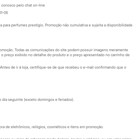
Atendimento
 conosco pelo chat on-line
01-05
Ajuda
Fale conosco
ara perfumes prestígio. Promoção não cumulativa e sujeita a disponibilidade
Nossas lojas
Nossas lojas plus size
Central de ética
 promoção. Todas as comunicações do site podem possuir imagens meramente
 o preço exibido no detalhe do produto e o preço apresentado no carrinho de
Eventos
Antes de ir à loja, certifique-se de que recebeu o e-mail confirmando que o
Especial Dia dos Pais
dia seguinte (exceto domingos e feriados).
a de eletrônicos, relógios, cosméticos e itens em promoção.