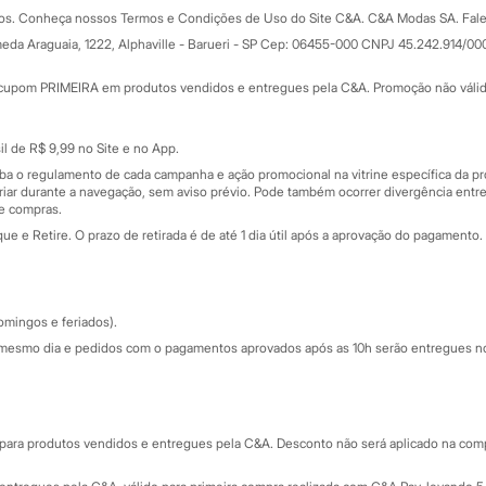
Formas de pagamento
dos. Conheça nossos Termos e Condições de Uso do Site C&A. C&A Modas SA. Fale
Todas as vantagens
ay
eda Araguaia, 1222, Alphaville - Barueri - SP Cep: 06455-000 CNPJ 45.242.914/00
Minha C&A
rtão
Cupons de desconto
cupom PRIMEIRA em produtos vendidos e entregues pela C&A. Promoção não válida p
Cartão presente
atórios
Sobre o cartão presente
nceira
l de R$ 9,99 no Site e no App.
de
iba o regulamento de cada campanha e ação promocional na vitrine específica da
iar durante a navegação, sem aviso prévio. Pode também ocorrer divergência entre
de compras.
 e Retire. O prazo de retirada é de até 1 dia útil após a aprovação do pagamento. 
omingos e feriados).
mesmo dia e pedidos com o pagamentos aprovados após as 10h serão entregues no 
Segurança e qualidade
ara produtos vendidos e entregues pela C&A. Desconto não será aplicado na compr