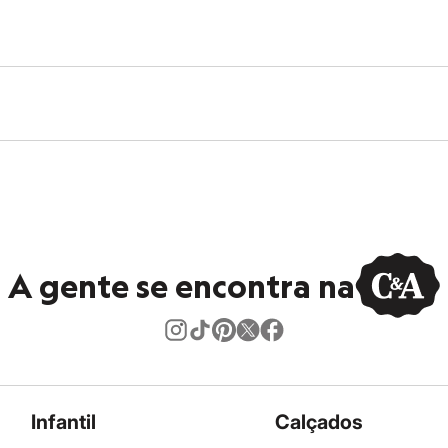
ica à temperatura baixa.
ral.
ratura baixa.
co.
úmido.
A gente se encontra na
Infantil
Calçados