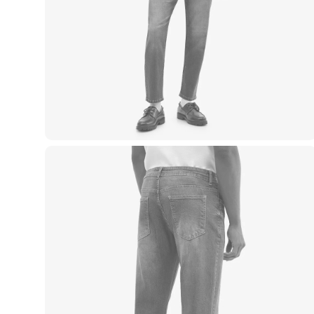
Blusas e Camisetas
Básicos
Calças
Casacos e Jaquetas
Jeans
Macacões
Saias
Shorts e Bermudas
Vestidos
Acessórios
Bolsas
Bonés e Chapéus
Bijoux
Cintos
Óculos
Relógios
Calçados
Botas
Chinelos
Rasteirinhas
Sandálias
Sapatilhas
Tênis
Marcas
City