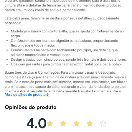
elastano garantem conforto e liberdade de movimento para o dia a dia. A
Sawary
cintura alta e o detalhe de fenda na barra transformam qualquer produção
Yessica
básica em um look cheio de estilo e personalidade.
Moda esportiva
Acessórios
Esta calça jeans feminina se destaca por seus detalhes cuidadosamente
Blusas
pensados:
Calçados
Modelagem skinny com cintura alta, que se ajusta confortavelmente ao
Leggings
corpo.
Shorts e Bermudas
Confeccionada em jeans de algodão com elastano, proporcionando
Tops
flexibilidade e toque macio.
Moda íntima
Fendas laterais na barra com fechamento por zíper, um detalhe que
Calcinhas
adiciona modernidade e versatilidade.
Cintas e Modeladores
Design clássico com cinco bolsos, sendo três frontais e dois posteriores.
Cós com passantes para cinto e fechamento frontal por zíper e botão.
Meias
Pijamas
Sugestões de Uso e Combinações Para um visual casual e despojado,
Sutiãs e Tops
combine esta calça jeans feminina de cintura alta com uma camiseta básica e
Moda praia
tênis. Se a ocasião pede mais sofisticação, aposte em uma camisa, um blazer
Biquínis
e um mocassim ou sapato de salto, deixando o zíper da fenda aberto para um
Maiôs
charme extra. A versatilidade da peça permite transitar facilmente entre o
↓
Mais detalhes do produto
trabalho e momentos de lazer.
Saídas de praia
Personagens
A gente se encontra na C&A! ❤
Opiniões do produto
Plus size
Blusas e Camisetas
A Modelo veste tamanho P.
Suas medidas são:
4.0
Calças
Altura: 178cm / Busto: 81cm / Cintura: 63cm / Quadril: 90cm.
Casacos e Jaquetas
Jeans