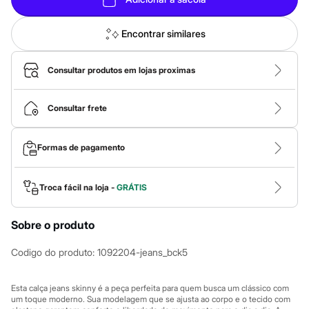
Calças
Casacos e Jaquetas
Jeans
Encontrar similares
Macacões
Saias
Shorts e Bermudas
Consultar produtos em lojas proximas
Vestidos
Acessórios
Bolsas
Consultar frete
Bonés e Chapéus
Bijoux
Cintos
Formas de pagamento
Óculos
Relógios
Calçados
Botas
Troca fácil na loja -
GRÁTIS
Chinelos
Rasteirinhas
Sobre o produto
Sandálias
Sapatilhas
Tênis
Codigo do produto
:
1092204-jeans_bck5
Marcas
City
Clock House
Esta calça jeans skinny é a peça perfeita para quem busca um clássico com
Mindset
um toque moderno. Sua modelagem que se ajusta ao corpo e o tecido com