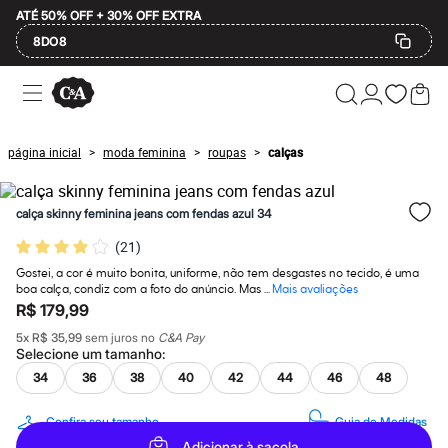
ATÉ 50% OFF + 30% OFF EXTRA
8DO8
Ofertas
Compre por Departamento
Feminino
Masculino
página inicial
moda feminina
roupas
calças
>
>
>
Infantil
Calçados
Mindse7
calça skinny feminina jeans com fendas azul 34
Plus Size
Até 20% off
(
21
)
Até 40% off
Até 60% off
Gostei, a cor é muito bonita, uniforme, não tem desgastes no tecido, é uma
A partir de 60% off
boa calça, condiz com a foto do anúncio. Mas ...
Mais avaliações
Feminino
R$ 179,99
Em alta
5
x
R$ 35,99
sem juros no
C&A Pay
Inverno
Selecione um
tamanho
:
Alfaiataria
Novidades
34
36
38
40
42
44
46
48
Roupas
Blusas e Camisetas
Confira seu tamanho
Guia de Medidas
Básicos
Adicionar à sacola