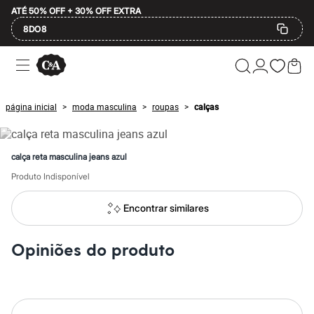
ATÉ 50% OFF + 30% OFF EXTRA
8DO8
Ofertas
Compre por Departamento
Feminino
Masculino
página inicial
moda masculina
roupas
calças
>
>
>
Infantil
Calçados
Mindse7
Plus Size
calça reta masculina jeans azul
Até 20% off
Até 40% off
Produto Indisponível
Até 60% off
A partir de 60% off
Encontrar similares
Feminino
Em alta
Inverno
Opiniões do produto
Alfaiataria
Novidades
Roupas
Blusas e Camisetas
Básicos