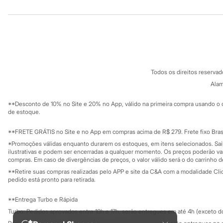
Institucional
Produtos
Minecraft
Naruto
Patrulha Canina
Sobre a C&A
Cartão C&A
Sonic
Sobre o cartã
Fornecedores
Stitch
Beleza
Termos e condições
C&A&VC
Conheça o pr
Kits
Política de privacidade
Perfumes árabes
Todos os direitos reserva
Trabalhe conosco
C&A Pay
Novidades
Sobre o C&A P
Alam
Cabelos
Sustentabilidade
Solicite seu ca
Condicionador
Mapa do site
**Desconto de 10% no Site e 20% no App, válido na primeira compra usando o 
Escovas e Pentes
Governança
Investidores
de estoque.
Finalizadores
Ouvidoria / Rel
Shampoo
Sala de imprensa
Educação fina
**FRETE GRÁTIS no Site e no App em compras acima de R$ 279. Frete fixo Brasi
Tratamento
Privacidade
Cuidados com o corpo
Sustentabilida
*Promoções válidas enquanto durarem os estoques, em itens selecionados. Sa
Configuração de cookies
Hidratante
ilustrativas e podem ser encerradas a qualquer momento. Os preços poderão var
Protetor solar
Minha privacidade
compras. Em caso de divergências de preços, o valor válido será o do carrinho 
Tratamento
**Retire suas compras realizadas pelo APP e site da C&A com a modalidade Clique
Cuidados com o rosto
pedido está pronto para retirada.
Esfoliante
Hidratante
**Entrega Turbo e Rápida
Protetor solar
Turbo: Pedidos aprovados entre 10h e 17h, serão entregues em até 4h (exceto d
Tônicos