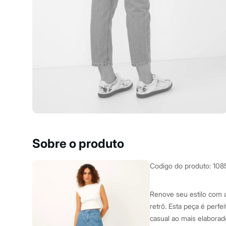
Clock House
Mindset
Sawary
Yessica
Moda esportiva
Acessórios
Blusas
Calçados
Leggings
Shorts e Bermudas
Tops
Moda íntima
Calcinhas
Cintas e Modeladores
Meias
Pijamas
Sobre o produto
Sutiãs e Tops
Moda praia
Biquínis
Codigo do produto
:
108
Maiôs
Saídas de praia
Personagens
Renove seu estilo com 
Plus size
retrô. Esta peça é perfe
Blusas e Camisetas
casual ao mais elaborad
Calças