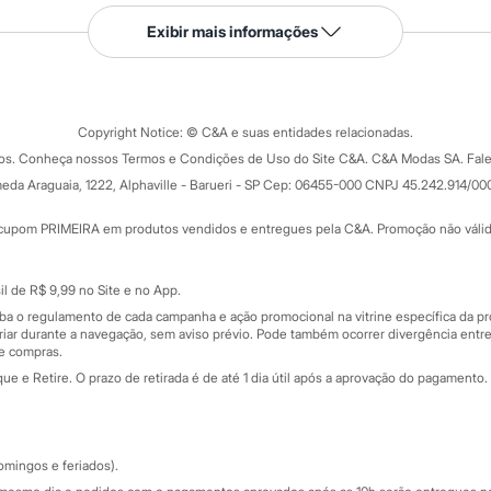
Serviços
Exibir mais informações
Tipos de serviços
o C&A
Clique e retire
Trocas e devoluções
ograma
Copyright Notice: © C&A e suas entidades relacionadas.
Formas de pagamento
dos. Conheça nossos Termos e Condições de Uso do Site C&A. C&A Modas SA. Fale
Todas as vantagens
ay
eda Araguaia, 1222, Alphaville - Barueri - SP Cep: 06455-000 CNPJ 45.242.914/00
Minha C&A
rtão
Cupons de desconto
cupom PRIMEIRA em produtos vendidos e entregues pela C&A. Promoção não válida p
Cartão presente
atórios
Sobre o cartão presente
nceira
l de R$ 9,99 no Site e no App.
de
iba o regulamento de cada campanha e ação promocional na vitrine específica da
iar durante a navegação, sem aviso prévio. Pode também ocorrer divergência entre
de compras.
 e Retire. O prazo de retirada é de até 1 dia útil após a aprovação do pagamento. 
omingos e feriados).