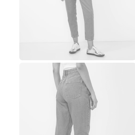
Blusas e Camisetas
Básicos
Calças
Casacos e Jaquetas
Jeans
Macacões
Saias
Shorts e Bermudas
Vestidos
Acessórios
Bolsas
Bonés e Chapéus
Bijoux
Cintos
Óculos
Relógios
Calçados
Botas
Chinelos
Rasteirinhas
Sandálias
Sapatilhas
Tênis
Marcas
City