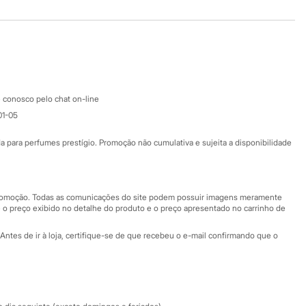
Baixe o app
Google store
Apple store
Atendimento
 conosco pelo chat on-line
01-05
Ajuda
Fale conosco
ara perfumes prestígio. Promoção não cumulativa e sujeita a disponibilidade
Nossas lojas
Nossas lojas plus size
Central de ética
 promoção. Todas as comunicações do site podem possuir imagens meramente
 o preço exibido no detalhe do produto e o preço apresentado no carrinho de
Eventos
Antes de ir à loja, certifique-se de que recebeu o e-mail confirmando que o
Especial Dia dos Pais