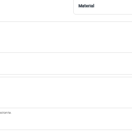
Material
amanho 38.
Suas medidas são:
 Busto: 81cm / Cintura: 63cm / Quadril: 91cm.
s:
 algodão
ino
eca:
astante.