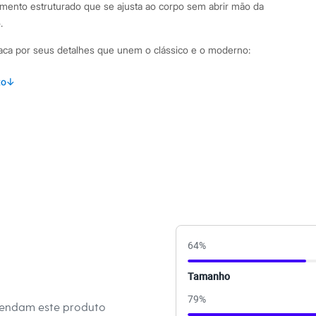
mento estruturado que se ajusta ao corpo sem abrir mão da
.
taca por seus detalhes que unem o clássico e o moderno:
 pernas que afunilam suavemente e caimento mais solto no
to
↓
ue define a região e garante um ajuste perfeito e confortável.
ans de puro algodão, proporcionando um toque firme e visual
m cinco bolsos, cós com passantes e fechamento frontal por
binações Para um visual descontraído no dia a dia, combine
com uma camiseta estampada e tênis. Se a ocasião pede um
xperimente usá-la com uma blusa de malha canelada, um
64
%
apatos de salto bloco. A versatilidade desta calça jeans feminina
iar produções autênticas para qualquer momento.
Tamanho
79
%
 C&A! ❤
mendam este produto