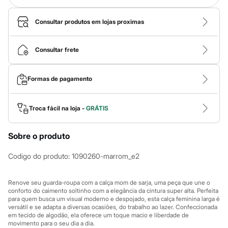
Calças
Casacos e Jaquetas
Jeans
Consultar produtos em lojas proximas
Macacões
Saias
Shorts e Bermudas
Consultar frete
Vestidos
Acessórios
Bolsas
Formas de pagamento
Bonés e Chapéus
Bijoux
Cintos
Troca fácil na loja -
GRÁTIS
Óculos
Relógios
Calçados
Sobre o produto
Botas
Chinelos
Codigo do produto
:
1090260-marrom_e2
Rasteirinhas
Sandálias
Sapatilhas
Renove seu guarda-roupa com a calça mom de sarja, uma peça que une o
Tênis
conforto do caimento soltinho com a elegância da cintura super alta. Perfeita
Marcas
para quem busca um visual moderno e despojado, esta calça feminina larga é
City
versátil e se adapta a diversas ocasiões, do trabalho ao lazer. Confeccionada
Clock House
em tecido de algodão, ela oferece um toque macio e liberdade de
Mindset
movimento para o seu dia a dia.