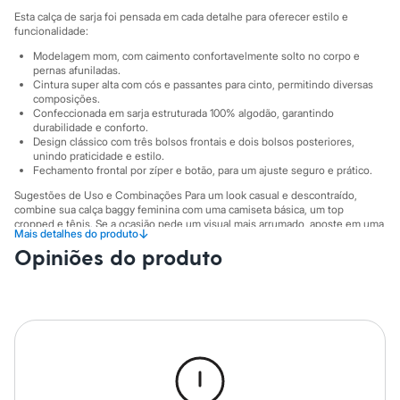
Sawary
Esta calça de sarja foi pensada em cada detalhe para oferecer estilo e
Yessica
funcionalidade:
Moda esportiva
Acessórios
Modelagem mom, com caimento confortavelmente solto no corpo e
Blusas
pernas afuniladas.
Calçados
Cintura super alta com cós e passantes para cinto, permitindo diversas
Leggings
composições.
Confeccionada em sarja estruturada 100% algodão, garantindo
Shorts e Bermudas
durabilidade e conforto.
Tops
Design clássico com três bolsos frontais e dois bolsos posteriores,
Moda íntima
unindo praticidade e estilo.
Calcinhas
Fechamento frontal por zíper e botão, para um ajuste seguro e prático.
Cintas e Modeladores
Meias
Sugestões de Uso e Combinações Para um look casual e descontraído,
combine sua calça baggy feminina com uma camiseta básica, um top
Pijamas
cropped e tênis. Se a ocasião pede um visual mais arrumado, aposte em uma
Sutiãs e Tops
↓
Mais detalhes do produto
camisa de botão ou uma blusa de tecido fluido, finalizando com um blazer e
Moda praia
Opiniões do produto
mocassins ou sandálias de salto. A versatilidade desta peça permite criar
Biquínis
produções autênticas para todos os estilos.
Maiôs
Saídas de praia
A gente se encontra na C&A! ❤/38
Personagens
Plus size
A Modelo veste tamanho P.
Suas medidas são:
Blusas e Camisetas
Altura: 172cm / Busto: 81cm / Cintura: 63cm / Quadril: 88cm.
Calças
Casacos e Jaquetas
Informacoes gerais:
Jeans