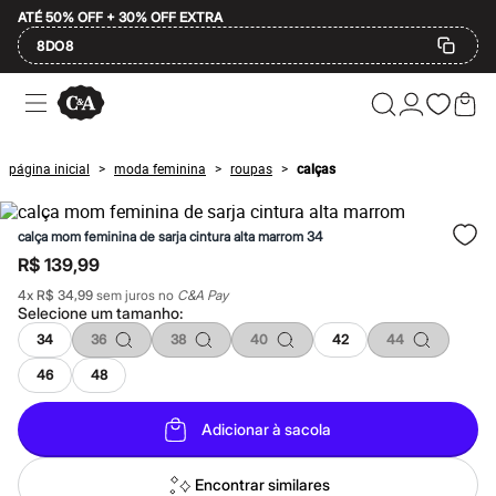
ATÉ 50% OFF + 30% OFF EXTRA
8DO8
Ofertas
Compre por Departamento
Feminino
Masculino
página inicial
moda feminina
roupas
calças
>
>
>
Infantil
Calçados
Mindse7
calça mom feminina de sarja cintura alta marrom 34
Plus Size
Até 20% off
R$ 139,99
Até 40% off
4
x
R$ 34,99
sem juros no
C&A Pay
Até 60% off
Selecione um
tamanho
:
A partir de 60% off
Feminino
34
36
38
40
42
44
Em alta
46
48
Inverno
Alfaiataria
Novidades
Adicionar à sacola
Roupas
Blusas e Camisetas
Básicos
Encontrar similares