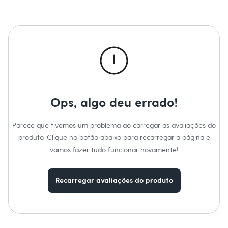
Marcas
City
Clock House
Mindset
Sawary
Yessica
Moda esportiva
Acessórios
Blusas
Calçados
Leggings
Ops, algo deu errado!
Shorts e Bermudas
Tops
Moda íntima
Parece que tivemos um problema ao carregar as avaliações do
Calcinhas
produto. Clique no botão abaixo para recarregar a página e
Cintas e Modeladores
Meias
vamos fazer tudo funcionar novamente!
Pijamas
Sutiãs e Tops
Moda praia
Recarregar avaliações do produto
Biquínis
Maiôs
Saídas de praia
Personagens
Plus size