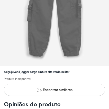
Novidades
Roupas
Blusas e Camisetas
Básicos
Calças
Casacos e Jaquetas
Jeans
Macacões
Saias
Shorts e Bermudas
Vestidos
Acessórios
Bolsas
Bonés e Chapéus
Bijoux
Cintos
Óculos
calça juvenil jogger cargo cintura alta verde militar
Relógios
Produto Indisponível
Calçados
Botas
Chinelos
Encontrar similares
Rasteirinhas
Sandálias
Sapatilhas
Opiniões do produto
Tênis