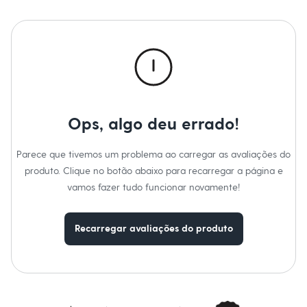
Calças
Casacos e Jaquetas
Jeans
Macacões
Saias
Shorts e Bermudas
Vestidos
Acessórios
Bolsas
Bonés e Chapéus
Ops, algo deu errado!
Bijoux
Cintos
Óculos
Parece que tivemos um problema ao carregar as avaliações do
Relógios
produto. Clique no botão abaixo para recarregar a página e
Calçados
Botas
vamos fazer tudo funcionar novamente!
Chinelos
Rasteirinhas
Sandálias
Recarregar avaliações do produto
Sapatilhas
Tênis
Marcas
City
Clock House
Mindset