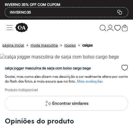
INVERNO 35% OFF COM CUPOM
INVERNO35
Ofertas
Compre por Departamento
Feminino
Masculino
página inicial
moda masculina
roupas
calças
>
>
>
Infantil
Calçados
Mindse7
Plus Size
calça jogger masculina de sarja com bolso cargo bege
Até 20% off
Até 40% off
Gostei, mas como eles dizem nas descrição a cor realmente altera por conta
Até 60% off
do flash das fotos, é mais escura que na foto...
Mais avaliações
A partir de 60% off
Produto Indisponível
Feminino
Em alta
Inverno
Encontrar similares
Alfaiataria
Novidades
Roupas
Opiniões do produto
Blusas e Camisetas
Básicos