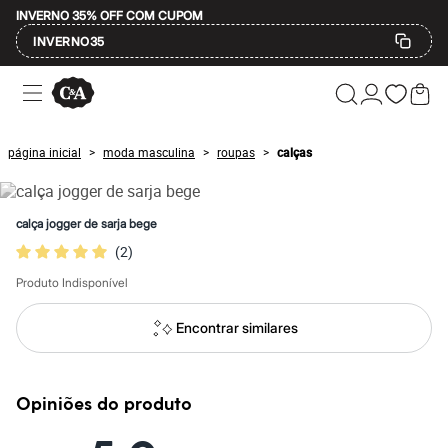
INVERNO 35% OFF COM CUPOM
INVERNO35
Ofertas
Compre por Departamento
Feminino
Masculino
página inicial
moda masculina
roupas
calças
>
>
>
Infantil
Calçados
Mindse7
Plus Size
calça jogger de sarja bege
Até 20% off
(
2
)
Até 40% off
Até 60% off
Produto Indisponível
A partir de 60% off
Feminino
Em alta
Encontrar similares
Inverno
Alfaiataria
Novidades
Roupas
Opiniões do produto
Blusas e Camisetas
Básicos