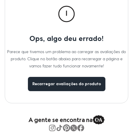
Calças
Casacos e Jaquetas
Jeans
Macacões
Saias
Shorts e Bermudas
Vestidos
Ops, algo deu errado!
Acessórios
Bolsas
Bonés e Chapéus
Parece que tivemos um problema ao carregar as avaliações do
Bijoux
produto. Clique no botão abaixo para recarregar a página e
Cintos
Óculos
vamos fazer tudo funcionar novamente!
Relógios
Calçados
Botas
Recarregar avaliações do produto
Chinelos
Rasteirinhas
Sandálias
Sapatilhas
Tênis
Marcas
City
A gente se encontra na
Clock House
Mindset