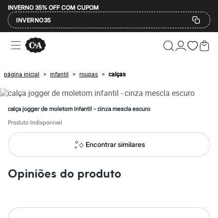
INVERNO 35% OFF COM CUPOM
INVERNO35
Ofertas
Compre por Departamento
Feminino
Masculino
página inicial
infantil
roupas
calças
>
>
>
Infantil
Calçados
Mindse7
Plus Size
calça jogger de moletom infantil - cinza mescla escuro
Até 20% off
Até 40% off
Produto Indisponível
Até 60% off
A partir de 60% off
Encontrar similares
Feminino
Em alta
Inverno
Opiniões do produto
Alfaiataria
Novidades
Roupas
Blusas e Camisetas
Básicos