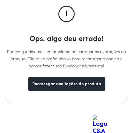
Novidades
Roupas
Blusas e Camisetas
Básicos
Calças
Casacos e Jaquetas
Jeans
Ops, algo deu errado!
Macacões
Saias
Shorts e Bermudas
Parece que tivemos um problema ao carregar as avaliações do
Vestidos
produto. Clique no botão abaixo para recarregar a página e
Acessórios
Bolsas
vamos fazer tudo funcionar novamente!
Bonés e Chapéus
Bijoux
Cintos
Recarregar avaliações do produto
Óculos
Relógios
Calçados
Botas
Chinelos
Rasteirinhas
Sandálias
Sapatilhas
Tênis