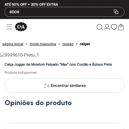
ATÉ 50% OFF + 30% OFF EXTRA
8DO8
Ofertas
Compre por Departamento
Feminino
Masculino
página inicial
moda masculina
roupas
calças
>
>
>
Infantil
Calçados
Mindse7
Plus Size
Calça Jogger de Moletom Felpado "Max" com Cordão e Bolsos Preta
2 calçados por R$189
2 peças por R$199
Produto Indisponível
3 lingeries por R$99
3 itens de beleza por R$129
Encontrar similares
Até 20% off
Até 40% off
Até 60% off
Opiniões do produto
A partir de 60% off
Feminino
Em alta
Inverno
Alfaiataria