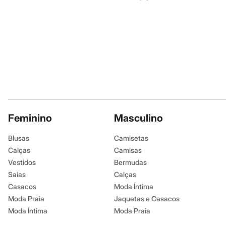
Infantil
Em alta
Arrumadinho para os meninos
Romântico para as meninas
Inverno
Novidades
Roupas menina
0 a 24 meses
1 a 5 anos
4 a 12 anos
10 a 16 anos
Roupas menino
0 a 24 meses
Feminino
Masculino
1 a 5 anos
4 a 12 anos
Blusas
Camisetas
10 a 16 anos
Calças
Camisas
Acessórios
Recém-nascido
Vestidos
Bermudas
Bolsas e Mochilas
Saias
Calças
Chapéus
Casacos
Moda Íntima
Calçados
Botas
Moda Praia
Jaquetas e Casacos
Chinelos
Moda Íntima
Moda Praia
Pantufas
Rasteirinhas