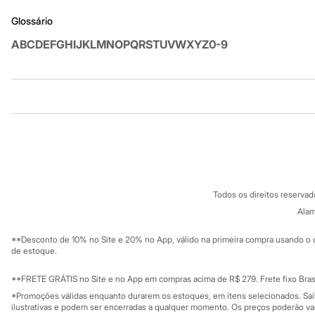
Sandálias
Glossário
Tênis
Diversão
A
B
C
D
E
F
G
H
I
J
K
L
M
N
O
P
Q
R
S
T
U
V
W
X
Y
Z
0-9
Marcas
Baby Club
Fifteen
Miss Fifteen
Palomino
Institucional
Produtos
Moda íntima
Calcinhas
Sobre a C&A
Cartão C&A
Cuecas
Sobre o cartã
Meias
Fornecedores
Pijamas
Termos e condições
C&A&VC
Moda praia
Conheça o pr
Política de privacidade
Biquínis e Maiôs
Todos os direitos reserva
Blusas de proteção
Trabalhe conosco
C&A Pay
Sungas
Sobre o C&A P
Alam
Sustentabilidade
Personagens
Solicite seu ca
Mapa do site
Bluey
**Desconto de 10% no Site e 20% no App, válido na primeira compra usando o 
Governança
Disney
Investidores
de estoque.
Hello Kitty
Ouvidoria / Rel
Sala de imprensa
Homem Aranha
Educação fina
**FRETE GRÁTIS no Site e no App em compras acima de R$ 279. Frete fixo Brasi
Minecraft
Privacidade
Sustentabilida
*Promoções válidas enquanto durarem os estoques, em itens selecionados. Sa
Naruto
Configuração de cookies
ilustrativas e podem ser encerradas a qualquer momento. Os preços poderão var
Patrulha Canina