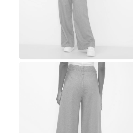
Casacos e Jaquetas
Jeans
Macacões
Saias
Shorts e Bermudas
Vestidos
Acessórios
Bolsas
Bonés e Chapéus
Bijoux
Cintos
Óculos
Relógios
Calçados
Botas
Chinelos
Rasteirinhas
Sandálias
Sapatilhas
Tênis
Marcas
City
Clock House
Mindset
Sawary