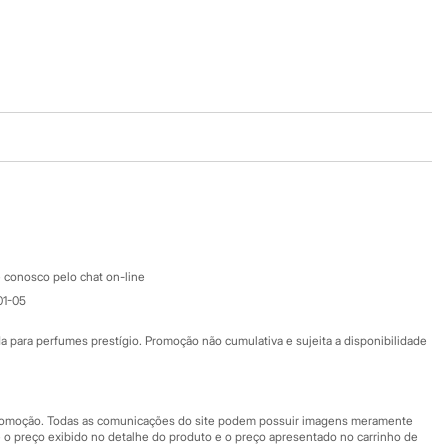
Baixe o app
Google store
Apple store
Atendimento
 conosco pelo chat on-line
01-05
Ajuda
Fale conosco
ara perfumes prestígio. Promoção não cumulativa e sujeita a disponibilidade
Nossas lojas
Nossas lojas plus size
Central de ética
 promoção. Todas as comunicações do site podem possuir imagens meramente
 o preço exibido no detalhe do produto e o preço apresentado no carrinho de