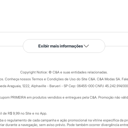
Serviços
Exibir mais informações
Tipos de serviços
o C&A
Clique e retire
Trocas e devoluções
ograma
Copyright Notice: © C&A e suas entidades relacionadas.
Formas de pagamento
dos. Conheça nossos Termos e Condições de Uso do Site C&A. C&A Modas SA. Fale
Todas as vantagens
ay
eda Araguaia, 1222, Alphaville - Barueri - SP Cep: 06455-000 CNPJ 45.242.914/00
Minha C&A
rtão
Cupons de desconto
cupom PRIMEIRA em produtos vendidos e entregues pela C&A. Promoção não válida p
Cartão presente
atórios
Sobre o cartão presente
nceira
l de R$ 9,99 no Site e no App.
de
iba o regulamento de cada campanha e ação promocional na vitrine específica da
iar durante a navegação, sem aviso prévio. Pode também ocorrer divergência entre