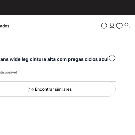
dades
Confira 
eans wide leg cintura alta com pregas ciclos azul
disponível
Encontrar similares