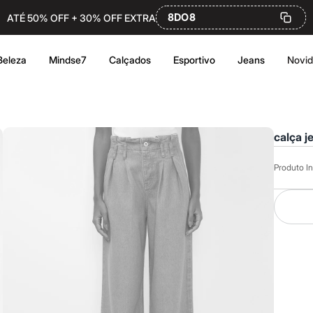
8DO8
ATÉ 50% OFF + 30% OFF EXTRA
Beleza
Mindse7
Calçados
Esportivo
Jeans
Novi
calça j
Produto In