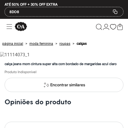
ATÉ 50% OFF + 30% OFF EXTRA
8DO8
Ofertas
Compre por Departamento
Feminino
Masculino
página inicial
moda feminina
roupas
calças
>
>
>
Infantil
Calçados
Mindse7
Plus Size
calça jeans mom cintura super alta com bordado de margaridas azul claro
Até 20% off
Até 40% off
Produto Indisponível
Até 60% off
A partir de 60% off
Encontrar similares
Feminino
Em alta
Inverno
Opiniões do produto
Alfaiataria
Novidades
Roupas
Blusas e Camisetas
Básicos