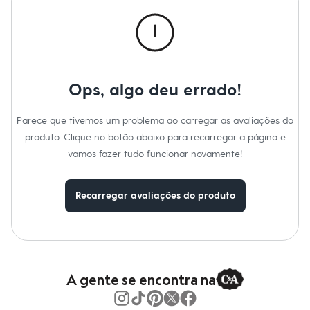
Calças
Casacos e Jaquetas
Jeans
Macacões
Saias
Shorts e Bermudas
Vestidos
Ops, algo deu errado!
Acessórios
Bolsas
Bonés e Chapéus
Parece que tivemos um problema ao carregar as avaliações do
Bijoux
produto. Clique no botão abaixo para recarregar a página e
Cintos
Óculos
vamos fazer tudo funcionar novamente!
Relógios
Calçados
Botas
Recarregar avaliações do produto
Chinelos
Rasteirinhas
Sandálias
Sapatilhas
Tênis
Marcas
City
A gente se encontra na
Clock House
Mindset