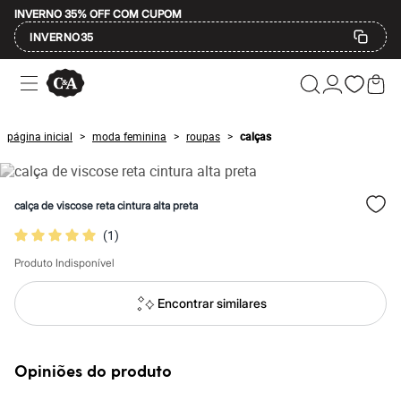
INVERNO 35% OFF COM CUPOM
INVERNO35
Ofertas
Compre por Departamento
Feminino
Masculino
página inicial
moda feminina
roupas
calças
>
>
>
Infantil
Calçados
Mindse7
Plus Size
calça de viscose reta cintura alta preta
Até 20% off
Até 40% off
(
1
)
Até 60% off
A partir de 60% off
Produto Indisponível
Feminino
Em alta
Encontrar similares
Inverno
Alfaiataria
Novidades
Roupas
Opiniões do produto
Blusas e Camisetas
Básicos